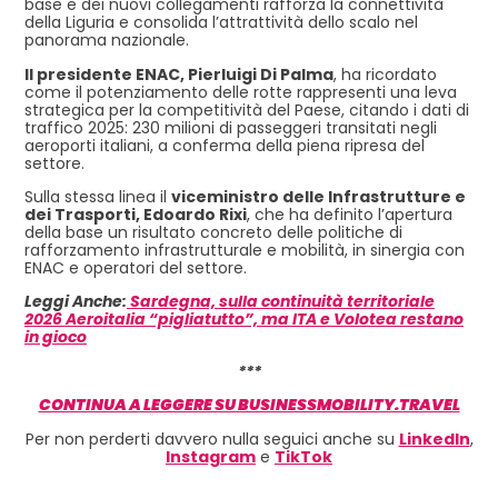
base e dei nuovi collegamenti rafforza la connettività
della Liguria e consolida l’attrattività dello scalo nel
panorama nazionale.
Il presidente ENAC, Pierluigi Di Palma
, ha ricordato
come il potenziamento delle rotte rappresenti una leva
strategica per la competitività del Paese, citando i dati di
traffico 2025: 230 milioni di passeggeri transitati negli
aeroporti italiani, a conferma della piena ripresa del
settore.
Sulla stessa linea il
viceministro delle Infrastrutture e
dei Trasporti, Edoardo Rixi
, che ha definito l’apertura
della base un risultato concreto delle politiche di
rafforzamento infrastrutturale e mobilità, in sinergia con
ENAC e operatori del settore.
Leggi Anche:
Sardegna, sulla continuità territoriale
2026 Aeroitalia “pigliatutto”, ma ITA e Volotea restano
in gioco
***
CONTINUA A LEGGERE SU BUSINESSMOBILITY.TRAVEL
Per non perderti davvero nulla seguici anche su
LinkedIn
,
Instagram
e
TikTok