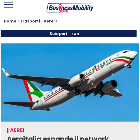
Home
>
Trasporti
>
Aerei
>
Scioperi
Iran
AEREI
Aeroitalia espande il network