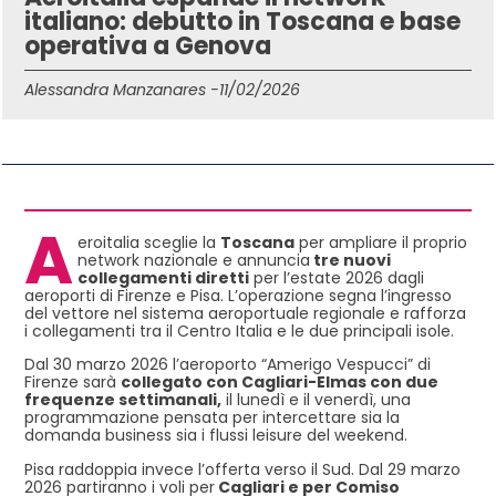
italiano: debutto in Toscana e base
operativa a Genova
Alessandra Manzanares -
11/02/2026
IN QUESTO ARTICOLO
A
eroitalia sceglie la
Toscana
per ampliare il proprio
network nazionale e annuncia
tre nuovi
collegamenti diretti
per l’estate 2026 dagli
aeroporti di Firenze e Pisa. L’operazione segna l’ingresso
del vettore nel sistema aeroportuale regionale e rafforza
i collegamenti tra il Centro Italia e le due principali isole.
Dal 30 marzo 2026 l’aeroporto “Amerigo Vespucci” di
Firenze sarà
collegato con Cagliari-Elmas con due
frequenze settimanali,
il lunedì e il venerdì, una
programmazione pensata per intercettare sia la
domanda business sia i flussi leisure del weekend.
Pisa raddoppia invece l’offerta verso il Sud. Dal 29 marzo
2026 partiranno i voli per
Cagliari e per Comiso