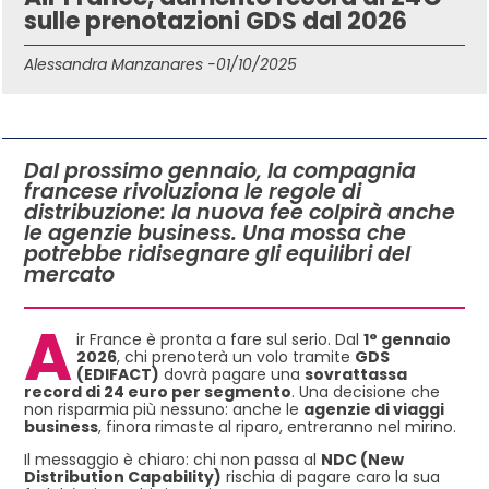
sulle prenotazioni GDS dal 2026
Alessandra Manzanares -
01/10/2025
IN QUESTO ARTICOLO
Dal prossimo gennaio, la compagnia
francese rivoluziona le regole di
distribuzione: la nuova fee colpirà anche
le agenzie business. Una mossa che
potrebbe ridisegnare gli equilibri del
mercato
A
ir France è pronta a fare sul serio. Dal
1° gennaio
2026
, chi prenoterà un volo tramite
GDS
(EDIFACT)
dovrà pagare una
sovrattassa
record di 24 euro per segmento
. Una decisione che
non risparmia più nessuno: anche le
agenzie di viaggi
business
, finora rimaste al riparo, entreranno nel mirino.
Il messaggio è chiaro: chi non passa al
NDC (New
Distribution Capability)
rischia di pagare caro la sua