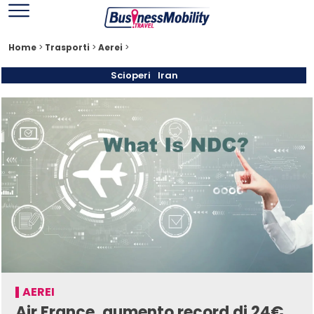
Home
>
Trasporti
>
Aerei
>
Scioperi
Iran
AEREI
Air France, aumento record di 24€