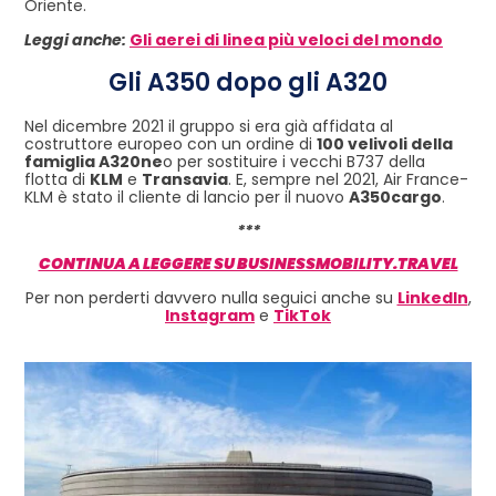
Oriente.
Leggi anche:
Gli aerei di linea più veloci del mondo
Gli A350 dopo gli A320
Nel dicembre 2021 il gruppo si era già affidata al
costruttore europeo con un ordine di
100 velivoli della
famiglia A320ne
o per sostituire i vecchi B737 della
flotta di
KLM
e
Transavia
. E, sempre nel 2021, Air France-
KLM è stato il cliente di lancio per il nuovo
A350cargo
.
***
CONTINUA A LEGGERE SU BUSINESSMOBILITY.TRAVEL
Per non perderti davvero nulla seguici anche su
LinkedIn
,
Instagram
e
TikTok