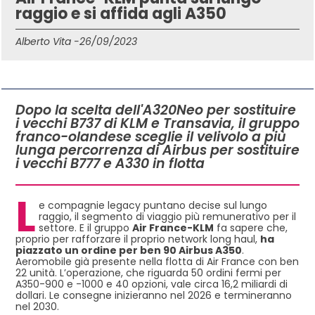
raggio e si affida agli A350
Alberto Vita -
26/09/2023
IN QUESTO ARTICOLO
Dopo la scelta dell'A320Neo per sostituire
i vecchi B737 di KLM e Transavia, il gruppo
franco-olandese sceglie il velivolo a più
lunga percorrenza di Airbus per sostituire
i vecchi B777 e A330 in flotta
L
e compagnie legacy puntano decise sul lungo
raggio, il segmento di viaggio più remunerativo per il
settore. E il gruppo
Air France-KLM
fa sapere che,
proprio per rafforzare il proprio network long haul,
ha
piazzato un ordine per ben 90 Airbus A350
.
Aeromobile già presente nella flotta di Air France con ben
22 unità. L’operazione, che riguarda 50 ordini fermi per
A350-900 e -1000 e 40 opzioni, vale circa 16,2 miliardi di
dollari. Le consegne inizieranno nel 2026 e termineranno
nel 2030.