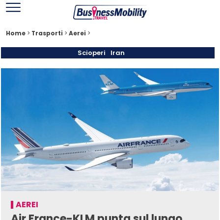
Home
>
Trasporti
>
Aerei
>
Scioperi
Iran
AEREI
Air France-KLM punta sul lungo