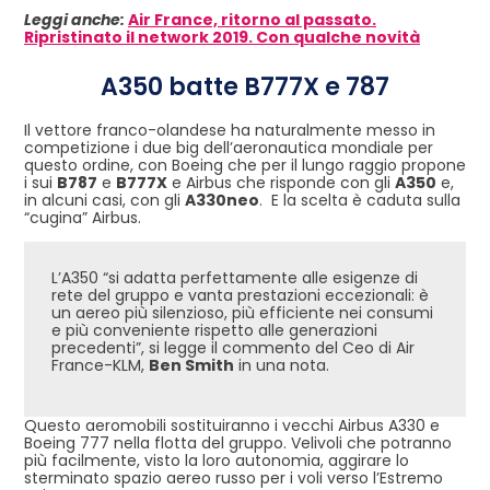
Leggi anche:
Air France, ritorno al passato.
Ripristinato il network 2019. Con qualche novità
A350 batte B777X e 787
Il vettore franco-olandese ha naturalmente messo in
competizione i due big dell’aeronautica mondiale per
questo ordine, con Boeing che per il lungo raggio propone
i sui
B787
e
B777X
e Airbus che risponde con gli
A350
e,
in alcuni casi, con gli
A330neo
. E la scelta è caduta sulla
“cugina” Airbus.
L’A350 “si adatta perfettamente alle esigenze di
rete del gruppo e vanta prestazioni eccezionali: è
un aereo più silenzioso, più efficiente nei consumi
e più conveniente rispetto alle generazioni
precedenti”, si legge il commento del Ceo di Air
France-KLM,
Ben Smith
in una nota.
Questo aeromobili sostituiranno i vecchi Airbus A330 e
Boeing 777 nella flotta del gruppo. Velivoli che potranno
più facilmente, visto la loro autonomia, aggirare lo
sterminato spazio aereo russo per i voli verso l’Estremo