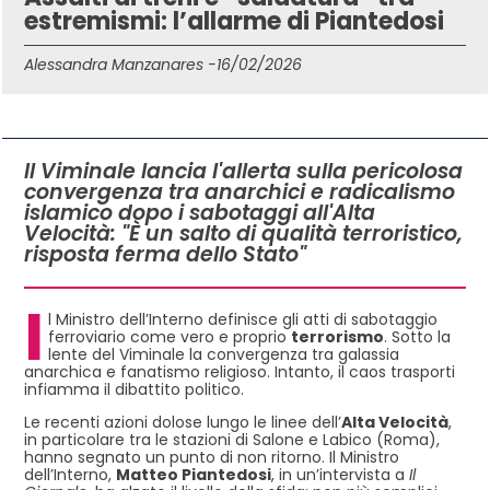
estremismi: l’allarme di Piantedosi
Alessandra Manzanares -
16/02/2026
IN QUESTO ARTICOLO
Il Viminale lancia l'allerta sulla pericolosa
convergenza tra anarchici e radicalismo
islamico dopo i sabotaggi all'Alta
Velocità: "È un salto di qualità terroristico,
risposta ferma dello Stato"
I
l Ministro dell’Interno definisce gli atti di sabotaggio
ferroviario come vero e proprio
terrorismo
. Sotto la
lente del Viminale la convergenza tra galassia
anarchica e fanatismo religioso. Intanto, il caos trasporti
infiamma il dibattito politico.
Le recenti azioni dolose lungo le linee dell’
Alta Velocità
,
in particolare tra le stazioni di Salone e Labico (Roma),
hanno segnato un punto di non ritorno. Il Ministro
dell’Interno,
Matteo Piantedosi
, in un’intervista a
Il