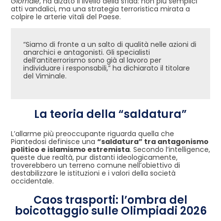
Giornale
, ha alzato il livello della sfida: non più semplici
atti vandalici, ma una strategia terroristica mirata a
colpire le arterie vitali del Paese.
“Siamo di fronte a un salto di qualità nelle azioni di
anarchici e antagonisti. Gli specialisti
dell’antiterrorismo sono già al lavoro per
individuare i responsabili,” ha dichiarato il titolare
del Viminale.
La teoria della “saldatura”
L’allarme più preoccupante riguarda quella che
Piantedosi definisce una
“saldatura” tra antagonismo
politico e islamismo estremista
. Secondo l’intelligence,
queste due realtà, pur distanti ideologicamente,
troverebbero un terreno comune nell’obiettivo di
destabilizzare le istituzioni e i valori della società
occidentale.
Caos trasporti: l’ombra del
boicottaggio sulle Olimpiadi 2026