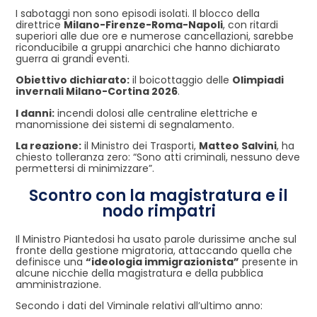
I sabotaggi non sono episodi isolati. Il blocco della
direttrice
Milano-Firenze-Roma-Napoli
, con ritardi
superiori alle due ore e numerose cancellazioni, sarebbe
riconducibile a gruppi anarchici che hanno dichiarato
guerra ai grandi eventi.
Obiettivo dichiarato:
il boicottaggio delle
Olimpiadi
invernali Milano-Cortina 2026
.
I danni:
incendi dolosi alle centraline elettriche e
manomissione dei sistemi di segnalamento.
La reazione:
il Ministro dei Trasporti,
Matteo Salvini
, ha
chiesto tolleranza zero: “Sono atti criminali, nessuno deve
permettersi di minimizzare”.
Scontro con la magistratura e il
nodo rimpatri
Il Ministro Piantedosi ha usato parole durissime anche sul
fronte della gestione migratoria, attaccando quella che
definisce una
“ideologia immigrazionista”
presente in
alcune nicchie della magistratura e della pubblica
amministrazione.
Secondo i dati del Viminale relativi all’ultimo anno: