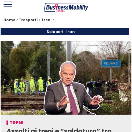
Home
>
Trasporti
>
Treni
>
Scioperi
Iran
TRENI
Assalti ai treni e “saldatura” tra