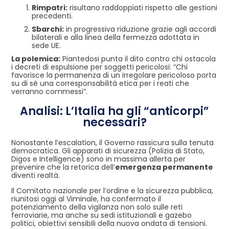
Rimpatri:
risultano raddoppiati rispetto alle gestioni
precedenti.
Sbarchi:
in progressiva riduzione grazie agli accordi
bilaterali e alla linea della fermezza adottata in
sede UE.
La polemica:
Piantedosi punta il dito contro chi ostacola
i decreti di espulsione per soggetti pericolosi: “Chi
favorisce la permanenza di un irregolare pericoloso porta
su di sé una corresponsabilità etica per i reati che
verranno commessi”.
Analisi: L’Italia ha gli “anticorpi”
necessari?
Nonostante l’escalation, il Governo rassicura sulla tenuta
democratica. Gli apparati di sicurezza (Polizia di Stato,
Digos e Intelligence) sono in massima allerta per
prevenire che la retorica dell’
emergenza permanente
diventi realtà.
Il Comitato nazionale per l’ordine e la sicurezza pubblica,
riunitosi oggi al Viminale, ha confermato il
potenziamento della vigilanza non solo sulle reti
ferroviarie, ma anche su sedi istituzionali e gazebo
politici, obiettivi sensibili della nuova ondata di tensioni.