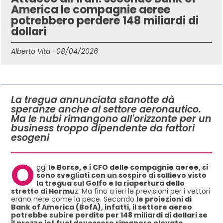
America le compagnie aeree
potrebbero perdere 148 miliardi di
dollari
Alberto Vita -
08/04/2026
IN QUESTO ARTICOLO
La tregua annunciata stanotte dà
speranze anche al settore aeronautico.
Ma le nubi rimangono all'orizzonte per un
business troppo dipendente da fattori
esogeni
O
ggi
le Borse, e i CFO delle compagnie aeree, si
sono svegliati con un sospiro di sollievo visto
la tregua sul Golfo e la riapertura dello
stretto di Hormu
z. Ma fino a ieri le previsioni per i vettori
erano nere come la pece. Secondo
le proiezioni di
Bank of America (BofA), infatti, il settore aereo
potrebbe subire perdite per 148 miliardi di dollari se
il prezzo jet fuel dovessero rimanere elevato
.