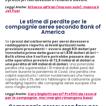
Leggi Anche
:
Attacco all’Iran (ma non solo): manca il
Jet Fuel
Le stime di perdite per le
compagnie aeree secondo Bank of
America
Se
i prezzi del carburante per aerei dovessero
raddoppiare rispetto ai livelli ipotizzati nelle
previsioni precedenti – ovvero dagli 831 dollari per
tonnellata prima della guerra ai 1.838 dollari di ieri –
BofA stima che il settore potrebbe passare da un
utile operativo previsto di 72,8 miliardi di dollari a
una perdita di 148 miliardi di dollari
. Una potenziale
perdita che supererebbe i 111 miliardi di dollari persi dal
settore durante la pandemia di Covid. Una perdita che
colpirà soprattutto i vettori nordamericani che hanno
coperto solo il 3% del loro fabbisogno di carburante grazie
all’
hedging
rispetto alle compagnie aeree europee che
sono meglio protette.
Leggi Anche
:
Caro biglietti aerei? Profitti da record
per le compagnie, ma i margini rimangono bassi