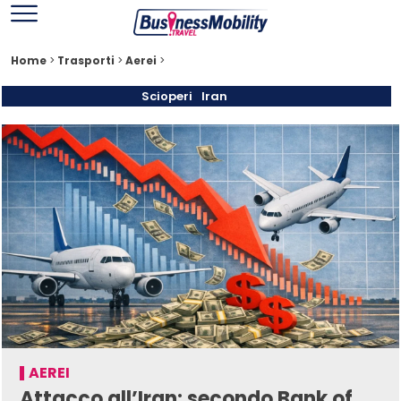
Home
>
Trasporti
>
Aerei
>
Scioperi
Iran
AEREI
Attacco all’Iran: secondo Bank of