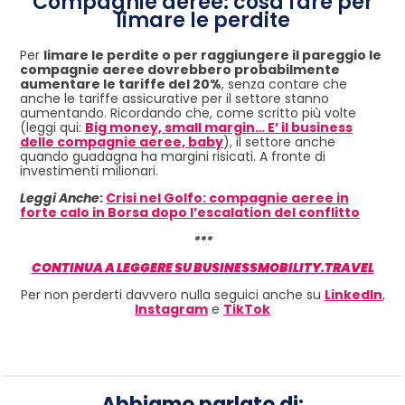
Compagnie aeree: cosa fare per
limare le perdite
Per
limare le perdite o per raggiungere il pareggio le
compagnie aeree dovrebbero probabilmente
aumentare le tariffe del 20%
, senza contare che
anche le tariffe assicurative per il settore stanno
aumentando. Ricordando che, come scritto più volte
(leggi qui:
Big money, small margin… E’ il business
delle compagnie aeree, baby
), il settore anche
quando guadagna ha margini risicati. A fronte di
investimenti milionari.
Leggi Anche
:
Crisi nel Golfo: compagnie aeree in
forte calo in Borsa dopo l’escalation del conflitto
***
CONTINUA A LEGGERE SU BUSINESSMOBILITY.TRAVEL
Per non perderti davvero nulla seguici anche su
LinkedIn
,
Instagram
e
TikTok
Abbiamo parlato di: