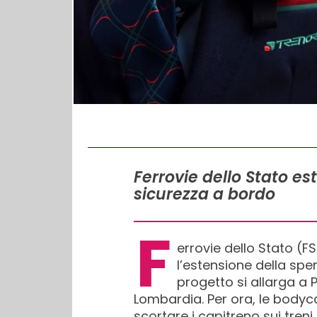
IN QUESTO ARTICOLO
Ferrovie dello Stato 
sicurezza a bordo
F
errovie dello Stato (F
l’estensione della sp
progetto si allarga a P
Lombardia. Per ora, le bodyca
scortare i capitreno sui treni 