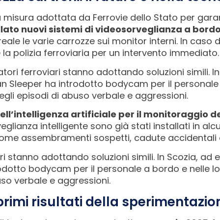
misura adottata da Ferrovie dello Stato per garant
llato nuovi sistemi di videosorveglianza a bordo
ale le varie carrozze sui monitor interni. In caso 
a polizia ferroviaria per un intervento immediato.
tori ferroviari stanno adottando soluzioni simili. I
ian Sleeper ha introdotto bodycam per il personale 
gli episodi di abuso verbale e aggressioni.
ell’intelligenza artificiale per il monitoraggio de
glianza intelligente sono già stati installati in al
o come assembramenti sospetti, cadute accidentali o
ri stanno adottando soluzioni simili. In Scozia, ad e
odotto bodycam per il personale a bordo e nelle lo
so verbale e aggressioni.
 primi risultati della sperimentazio