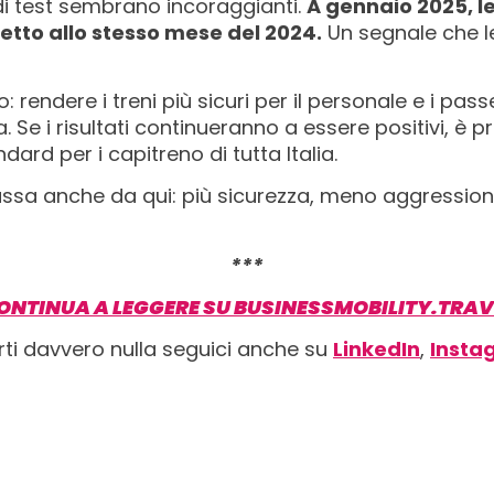
i di test sembrano incoraggianti.
A gennaio 2025, l
etto allo stesso mese del 2024.
Un segnale che l
ro: rendere i treni più sicuri per il personale e i pas
a. Se i risultati continueranno a essere positivi, 
ard per i capitreno di tutta Italia.
 passa anche da qui: più sicurezza, meno aggression
***
ONTINUA A LEGGERE SU BUSINESSMOBILITY.TRAV
rti davvero nulla seguici anche su
LinkedIn
,
Insta