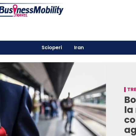
Scioperi
Iran
TRE
Bo
la
co
ag