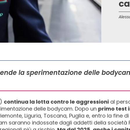
ca
Aless
estende la sperimentazione delle bodyc
S)
continua la lotta contro le aggressioni
al perso
erimentazione delle bodycam. Dopo un
primo test
iemonte, Liguria, Toscana, Puglia e, entro la fine d
m saranno indossate dagli addetti della società FS
regionali più a rischio.
Ma dal 2025, anche i capit