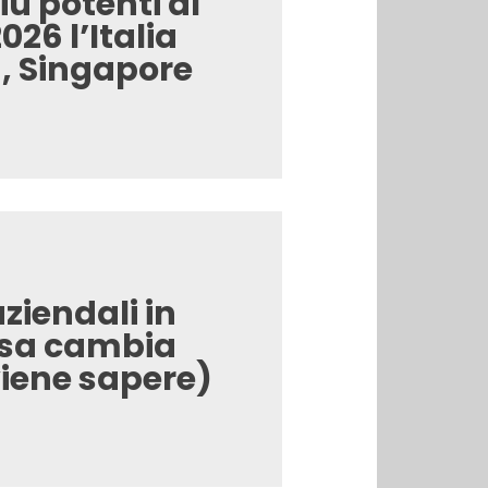
iù potenti al
26 l’Italia
, Singapore
iendali in
osa cambia
iene sapere)