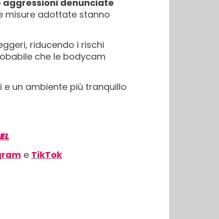
e aggressioni denunciate
e misure adottate stanno
seggeri, riducendo i rischi
è probabile che le bodycam
i e un ambiente più tranquillo
EL
gram
e
TikTok