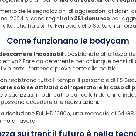
mento delle segnalazioni di aggressioni ai danni de
 nel 2024 si sono registrate
381 denunce
per aggres
alto, che ha spinto Ferrovie dello Stato a rafforzar
Come funzionano le bodycam
ideocamere indossabil
i, posizionate all’altezza d
o obiettivo? Fare da deterrente per chiunque pensi d
i violenza, fornendo prove certe alla polizia.
 registrano tutto il tempo. Il personale di FS Secur
arte solo se attivata dall’operatore in caso di p
visualizzati, modificati o cancellati da chi le indos
S possono accedere alle registrazioni.
risoluzione Full HD 1080p, una memoria di 64 GB e
urno di lavoro.
zza sui treni: il futuro è nella tec