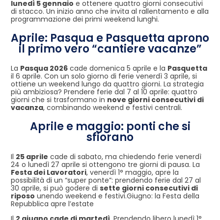
lunedì 5 gennaio
e ottenere quattro giorni consecutivi
di stacco. Un inizio anno che invita al rallentamento e alla
programmazione dei primi weekend lunghi.
Aprile: Pasqua e Pasquetta aprono
il primo vero “cantiere vacanze”
La
Pasqua 2026
cade domenica 5 aprile e la
Pasquetta
il 6 aprile. Con un solo giorno di ferie venerdì 3 aprile, si
ottiene un weekend lungo da quattro giorni. La strategia
più ambiziosa? Prendere ferie dal 7 al 10 aprile: quattro
giorni che si trasformano in
nove giorni consecutivi di
vacanza
, combinando weekend e festivi centrali.
Aprile e maggio: ponti che si
sfiorano
Il
25 aprile
cade di sabato, ma chiedendo ferie venerdì
24 o lunedì 27 aprile si ottengono tre giorni di pausa. La
Festa dei Lavoratori
, venerdì 1° maggio, apre la
possibilità di un “super ponte”: prendendo ferie dal 27 al
30 aprile, si può godere di
sette giorni consecutivi di
riposo
unendo weekend e festivi.Giugno: la Festa della
Repubblica apre l’estate
Il
2 giugno cade di martedì
. Prendendo libero lunedì 1°