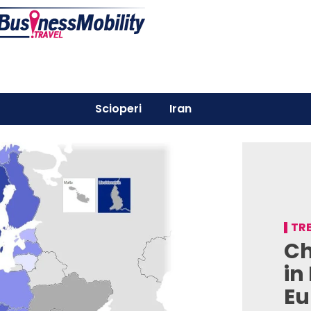
Scioperi
Iran
TRE
Ch
in
Eu