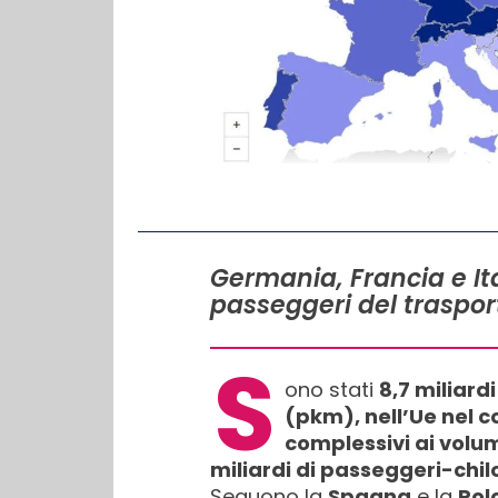
IN QUESTO ARTICOLO
Germania, Francia e Ita
passeggeri del trasport
S
ono stati
8,7 miliard
(pkm), nell’Ue nel c
complessivi ai volumi
miliardi di passeggeri-chil
Seguono la
Spagna
e la
Pol