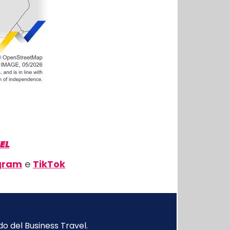
EL
gram
e
TikTok
o del Business Travel.