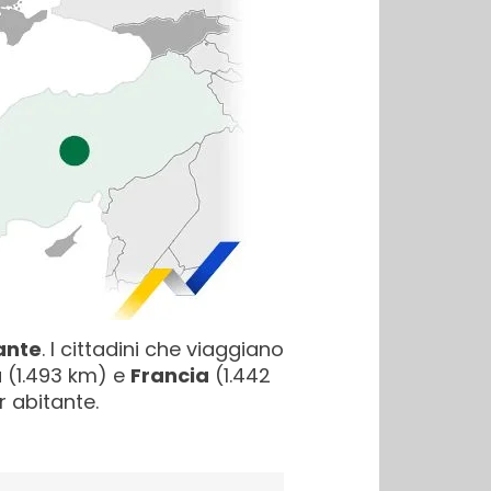
ante
. I cittadini che viaggiano
a
(1.493 km) e
Francia
(1.442
 abitante.