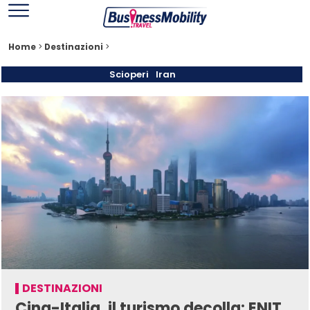
Home
>
Destinazioni
>
Scioperi
Iran
DESTINAZIONI
Cina-Italia, il turismo decolla: ENIT