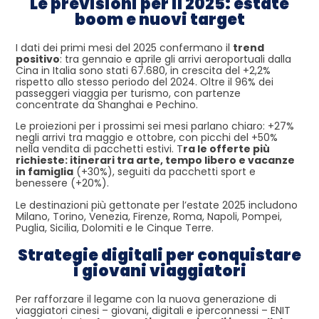
Le previsioni per il 2025: estate
boom e nuovi target
I dati dei primi mesi del 2025 confermano il
trend
positivo
: tra gennaio e aprile gli arrivi aeroportuali dalla
Cina in Italia sono stati 67.680, in crescita del +2,2%
rispetto allo stesso periodo del 2024. Oltre il 96% dei
passeggeri viaggia per turismo, con partenze
concentrate da Shanghai e Pechino.
Le proiezioni per i prossimi sei mesi parlano chiaro: +27%
negli arrivi tra maggio e ottobre, con picchi del +50%
nella vendita di pacchetti estivi. T
ra le offerte più
richieste: itinerari tra arte, tempo libero e vacanze
in famiglia
(+30%), seguiti da pacchetti sport e
benessere (+20%).
Le destinazioni più gettonate per l’estate 2025 includono
Milano, Torino, Venezia, Firenze, Roma, Napoli, Pompei,
Puglia, Sicilia, Dolomiti e le Cinque Terre.
Strategie digitali per conquistare
i giovani viaggiatori
Per rafforzare il legame con la nuova generazione di
viaggiatori cinesi – giovani, digitali e iperconnessi – ENIT