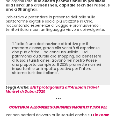
ha organizzato
due eventi promozionali in parallelo
alla fiera: uno a Shenzhen, capitale tech del Paese, e
uno a Shanghai.
L’obiettivo è potenziare la presenza dell’Italia sulle
piattaforme digitali e social più utilizzate in Cina,
raccontando esperienze di viaggio e promuovendo i
territori italiani con un linguaggio visivo e coinvolgente.
“L’Italia è una destinazione attrattiva per il
mercato cinese, grazie alla varietà di esperienze
che può offrire – ha concluso Jelinic – Dal
patrimonio culturale allo shopping, dal benessere
al lusso: i turisti cinesi trovano nel nostro Paese
una proposta completa. Il 2025 promette numeri
importanti e un impatto positivo per l’intero
sistema turistico italiano”.
Leggi Anche:
ENIT protagonista all’Arabian Travel
Market di Dubai 2025
***
CONTINUA A LEGGERE SU BUSINESSMOBILITY.TRAVEL
Per non perderti davvero nulla seguici anche su
LinkedIn
,