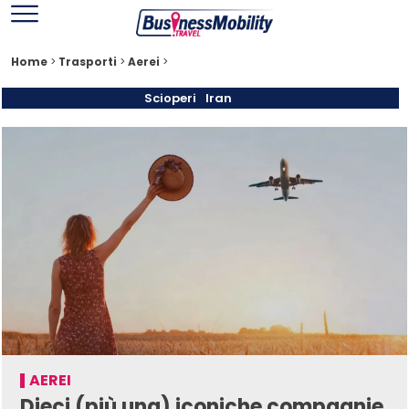
Home
>
Trasporti
>
Aerei
>
Scioperi
Iran
AEREI
Dieci (più una) iconiche compagnie