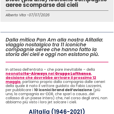
aeree scomparse dai cieli
Alberto Vita -
07/07/2026
IN QUESTO ARTICOLO
Dalla mitica Pan Am alla nostra Alitalia:
viaggio nostalgico tra 11 iconiche
compagnie aeree che hanno fatto la
storia dei cieli e oggi non esistono più.
In attesa dell’entrata – che pare inevitabile – della
neonata
Ita-Airways
nel
Gruppo Lufthansa
,
decisione che dovrebbe arrivare il prossimo 12
maggio
, partiamo proprio dalla compagnia dalle ceneri
della quale è nato il vettore guidato da Fabio Lazzerini,
per pubblicare i
10 iconici brand dell’aviazione
(più
una, la compagnia ex-DDR, che sparì a causa…del
collasso di un paese intero) che, nel corso degli anni, non
abbiamo più visto i loro jet solcare i cieli.
Alitalia (1946-2021)