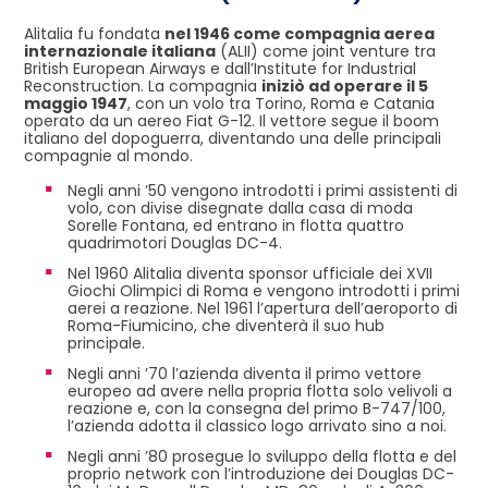
Alitalia fu fondata
nel 1946 come compagnia aerea
internazionale italiana
(ALII) come joint venture tra
British European Airways e dall’Institute for Industrial
Reconstruction. La compagnia
iniziò ad operare il 5
maggio 1947
, con un volo tra Torino, Roma e Catania
operato da un aereo Fiat G-12. Il vettore segue il boom
italiano del dopoguerra, diventando una delle principali
compagnie al mondo.
Negli anni ’50 vengono introdotti i primi assistenti di
volo, con divise disegnate dalla casa di moda
Sorelle Fontana, ed entrano in flotta quattro
quadrimotori Douglas DC-4.
Nel 1960 Alitalia diventa sponsor ufficiale dei XVII
Giochi Olimpici di Roma e vengono introdotti i primi
aerei a reazione. Nel 1961 l’apertura dell’aeroporto di
Roma-Fiumicino, che diventerà il suo hub
principale.
Negli anni ’70 l’azienda diventa il primo vettore
europeo ad avere nella propria flotta solo velivoli a
reazione e, con la consegna del primo B-747/100,
l’azienda adotta il classico logo arrivato sino a noi.
Negli anni ’80 prosegue lo sviluppo della flotta e del
proprio network con l’introduzione dei Douglas DC-