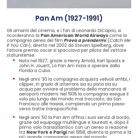
Pan Am (1927-1991)
Gli amanti del cinema, e i fan di Leonardo DiCaprio, si
ricorderanno la
Pan American World Airways
come l
a
compagnia aerea del film
Prova a prendermi
(
Catch Me
If You Can
), diretto nel 2002 da Steven Spielberg, dove
l’attore premio oscar si spacciava per pilota del vettore
statunitense.
Nata nel 1927, grazie a Henry Arnold, Karl Spaats e
John H. Jouett, La Pan Am inizia a operare dalla
Florida a Cuba.
Negli anni ’30 la compagnia acquista velivoli anfibi, i
clipper, in grado di atterrare sia su pista sia su
acqua per ovviare al problema della mancanza di
aeroporti moderni. Nel 1935 la compagnia esegue il
volo più lungo del mondo mai tracciato, da San
Francisco alle Hawaii, compiendo un primo passo
verso tratte transpacifiche.
Negli anni ’50 la Pan Am affina i suoi servizi di bordo,
grazie ad equipaggi multilingue e laureati e, dopo il
primo volo transatlantico con un aereo a reazione
tra
New York e Parigi
nel 1958, diventa la prima e la
più grande compagnia aerea del mondo.