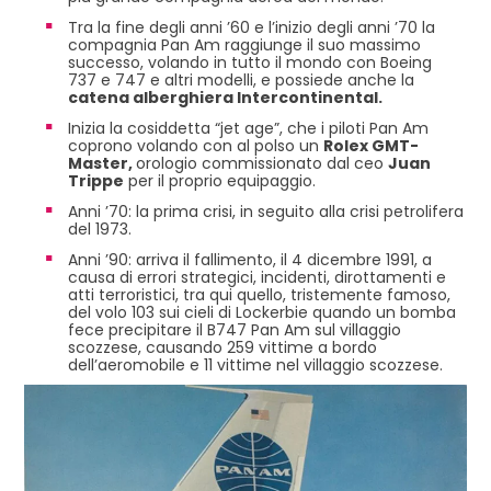
Tra la fine degli anni ’60 e l’inizio degli anni ’70 la
compagnia Pan Am raggiunge il suo massimo
successo, volando in tutto il mondo con Boeing
737 e 747 e altri modelli, e possiede anche la
catena alberghiera Intercontinental.
Inizia la cosiddetta “jet age”, che i piloti Pan Am
coprono volando con al polso un
Rolex GMT-
Master,
orologio commissionato dal ceo
Juan
Trippe
per il proprio equipaggio.
Anni ’70: la prima crisi, in seguito alla crisi petrolifera
del 1973.
Anni ’90: arriva il fallimento, il 4 dicembre 1991, a
causa di errori strategici, incidenti, dirottamenti e
atti terroristici, tra qui quello, tristemente famoso,
del volo 103 sui cieli di Lockerbie quando un bomba
fece precipitare il B747 Pan Am sul villaggio
scozzese, causando 259 vittime a bordo
dell’aeromobile e 11 vittime nel villaggio scozzese.