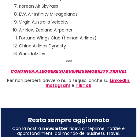
Korean Air SkyPass
EVA Air Infinity Mileagelands
Virgin Australia Velocity
Air New Zealand Airpoints
Fortune Wings Club (Hainan Airlines)
China Airlines Dynasty
GarudaMiles
***
CONTINUA A LEGGERE SU BUSINESSMOBILITY.TRAVEL
Per non perderti davvero nulla seguici anche su
LinkedIn
,
Instagram
e
TikTok
Resta sempre aggiornato
Con la nostra
newsletter
ricevi anteprime, notizie e
approfondimenti dal mondo del Business Travel.