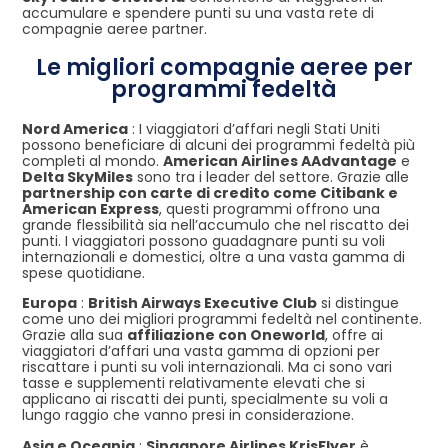
accumulare e spendere punti su una vasta rete di
compagnie aeree partner.
Le migliori compagnie aeree per
programmi fedeltà
Nord America
: I viaggiatori d’affari negli Stati Uniti
possono beneficiare di alcuni dei programmi fedeltà più
completi al mondo.
American Airlines AAdvantage
e
Delta SkyMiles
sono tra i leader del settore. Grazie alle
partnership con carte di credito come Citibank e
American Express
, questi programmi offrono una
grande flessibilità sia nell’accumulo che nel riscatto dei
punti. I viaggiatori possono guadagnare punti su voli
internazionali e domestici, oltre a una vasta gamma di
spese quotidiane.
Europa
:
British Airways Executive Club
si distingue
come uno dei migliori programmi fedeltà nel continente.
Grazie alla sua
affiliazione con Oneworld
, offre ai
viaggiatori d’affari una vasta gamma di opzioni per
riscattare i punti su voli internazionali. Ma ci sono vari
tasse e supplementi relativamente elevati che si
applicano ai riscatti dei punti, specialmente su voli a
lungo raggio che vanno presi in considerazione.
Asia e Oceania
:
Singapore Airlines KrisFlyer
è