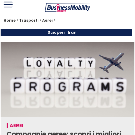
Home
>
Trasporti
>
Aerei
>
Scioperi
Iran
AEREI
Compagnie aeree: scopri i migliori