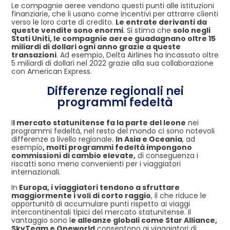
Le compagnie aeree vendono questi punti alle istituzioni
finanziarie, che li usano come incentivi per attrarre clienti
verso le loro carte di credito.
Le entrate derivanti da
queste vendite sono enormi
. Si stima che
solo negli
Stati Uniti, le compagnie aeree guadagnano oltre 15
miliardi di dollari ogni anno grazie a queste
transazioni
. Ad esempio, Delta Airlines ha incassato oltre
5 miliardi di dollari nel 2022 grazie alla sua collaborazione
con American Express.
Differenze regionali nei
programmi fedeltà
I
l mercato statunitense fa la parte del leone
nei
programmi fedeltà, nel resto del mondo ci sono notevoli
differenze a livello regionale.
In Asia e Oceania
, ad
esempio
, molti programmi fedeltà impongono
commissioni di cambio elevate,
di conseguenza i
riscatti sono meno convenienti per i viaggiatori
internazionali.
In
Europa, i viaggiatori tendono a sfruttare
maggiormente i voli di corto raggio
, il che riduce le
opportunità di accumulare punti rispetto ai viaggi
intercontinentali tipici del mercato statunitense. Il
vantaggio sono l
e alleanze globali come Star Alliance,
SkyTeam e Oneworld
consentono ai viaggiatori di