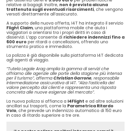
per disservizi aerei e
5.000 euro
per problematiche
relative ai bagagli. Inoltre,
non è prevista alcuna
trattenuta sugli eventuali risarcimenti
, che vengono
versati direttamente all’assicurato.
A supporto della nuova offerta, I4T ha integrato il servizio
Flight Claim
, una piattaforma mobile che aiuta i
viaggiatori a orientarsi tra i propri diritti in caso di
disservizi. L’app consente di
richiedere indennizzi fino a
600 euro
per ritardi o cancellazioni, offrendo uno
strumento pratico e immediato.
La polizza è già disponibile sulla piattaforma I4T dedicata
agli agenti di viaggio.
“Tutela Legale Arag amplia la gamma di servizi che
offriamo alle agenzie alle porte della stagione più intensa
per il turismo”, afferma
Christian Garrone
, responsabile
intermediazione assicurativa di I4T. “Alza l’asticella del
valore percepito dai clienti e rappresenta una risposta
concreta alle nuove esigenze del mercato”.
La nuova polizza si affianca a
I4Flight
e ad altre soluzioni
ancillari sui trasporti, come la
Parametrica Ritardo
Volo
, che prevede un indennizzo automatico di 150 euro
in caso di ritardo superiore a tre ore.