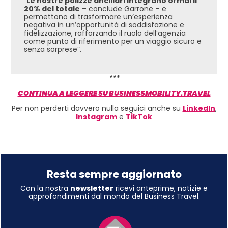
“
Le nostre polizze ancillari integrano ormai il
20% del totale
– conclude Garrone – e
permettono di trasformare un’esperienza
negativa in un’opportunità di soddisfazione e
fidelizzazione, rafforzando il ruolo dell’agenzia
come punto di riferimento per un viaggio sicuro e
senza sorprese”.
***
CONTINUA A LEGGERE SU BUSINESSMOBILITY.TRAVEL
Per non perderti davvero nulla seguici anche su
LinkedIn
,
Instagram
e
TikTok
Resta sempre aggiornato
Con la nostra
newsletter
ricevi anteprime, notizie e
approfondimenti dal mondo del Business Travel.