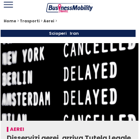
Home
>
Trasporti
>
Aerei
>
Scioperi
Iran
AEREI
Disservizi aerei, arriva Tutela Legale