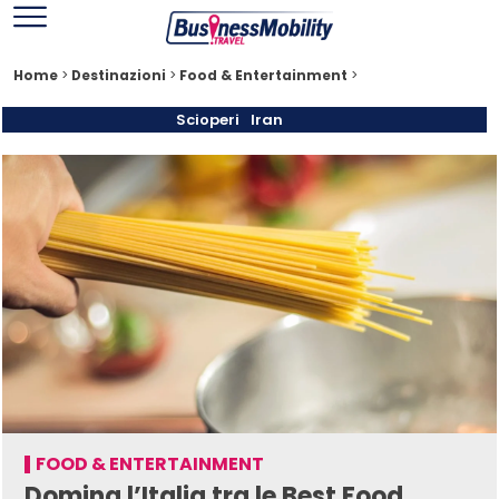
Home
>
Destinazioni
>
Food & Entertainment
>
Scioperi
Iran
FOOD & ENTERTAINMENT
Domina l’Italia tra le Best Food