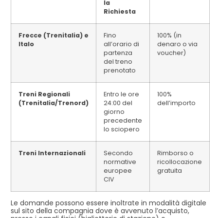
la
Richiesta
Frecce (Trenitalia) e
Fino
100% (in
Italo
all’orario di
denaro o via
partenza
voucher)
del treno
prenotato
Treni Regionali
Entro le ore
100%
(Trenitalia/Trenord)
24:00 del
dell’importo
giorno
precedente
lo sciopero
Treni Internazionali
Secondo
Rimborso o
normative
ricollocazione
europee
gratuita
CIV
Le domande possono essere inoltrate in modalità digitale
sul sito della compagnia dove è avvenuto l’acquisto,