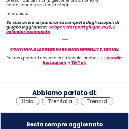
presso i canali fisici (biglietterie di stazione) o
contattando l’assistenza clienti
telefonica.
Se vuoi avere un panorama completo degli scioperi di
giugno leggi anche:
Scioperi trasporti giugno 2026, il
calendario completo
***
CONTINUA A LEGGERE SU BUSINESSMOBILITY.TRAVEL
Per non perderti davvero nulla seguici anche su
LinkedIn
,
Instagram
e
TikTok
Abbiamo parlato di:
Italo
,
Trenitalia
,
Trenord
Resta sempre aggiornato