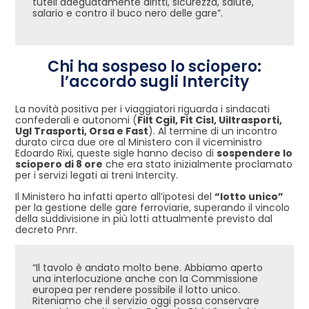
tuteli adeguatamente diritti, sicurezza, salute,
salario e contro il buco nero delle gare”.
Chi ha sospeso lo sciopero:
l’accordo sugli Intercity
La novità positiva per i viaggiatori riguarda i sindacati
confederali e autonomi (
Filt Cgil, Fit Cisl, Uiltrasporti,
Ugl Trasporti, Orsa e Fast
). Al termine di un incontro
durato circa due ore al Ministero con il viceministro
Edoardo Rixi, queste sigle hanno deciso di
sospendere lo
sciopero di 8 ore
che era stato inizialmente proclamato
per i servizi legati ai treni Intercity.
Il Ministero ha infatti aperto all’ipotesi del
“lotto unico”
per la gestione delle gare ferroviarie, superando il vincolo
della suddivisione in più lotti attualmente previsto dal
decreto Pnrr.
“Il tavolo è andato molto bene. Abbiamo aperto
una interlocuzione anche con la Commissione
europea per rendere possibile il lotto unico.
Riteniamo che il servizio oggi possa conservare