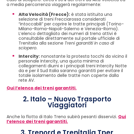
a media percorrenza viaggerà regolarmente:
Alta Velocità (Frecce):
è stata istituita una
selezione di treni Frecciarossa considerati
“intoccabili” per coprire le tratte principali (Torino-
Milano-Roma-Napoli-Salerno e Venezia-Roma).
L’elenco dettagliato dei numeri di treno attivi è
consultabile direttamente sul portale ufficiale di
Trenitalia alla sezione
Treni garantiti in caso di
sciopero
.
Intercity:
nonostante la protesta tocchi da vicino il
personale Intercity, una quota minima di
collegamenti diurni e i principali treni Intercity Notte
da e per il Sud Italia saranno garantiti per evitare il
totale isolamento delle tratte non coperte dalla
rete AV.
Qui l’elenco dei treni garantiti.
2. Italo – Nuovo Trasporto
Viaggiatori
Anche la flotta di Italo Treno subirà pesanti disservizi.
Qui
l’elenco dei treni garantiti.
3. Trenord e Trenitalia Tper