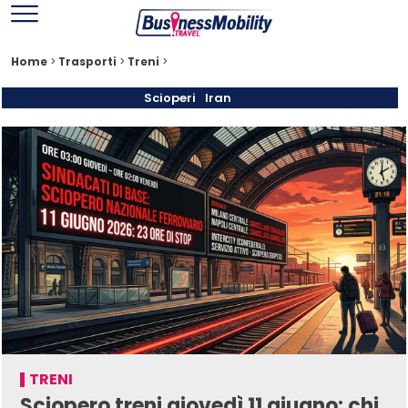
Home
>
Trasporti
>
Treni
>
Scioperi
Iran
TRENI
Sciopero treni giovedì 11 giugno: chi