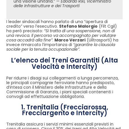
una visione unitaria.” —
Edoardo Rixi, Viceministro
delle Infrastrutture e dei Trasporti
I leader sindacali hanno parlato di una “apertura di
credito” verso l’esecutivo.
Stefano Malorgio
(Filt Cgil)
ha però precisato:
“Si tratta di una sospensione, non di
una revoca. Il percorso va accompagnato per valutare
cosa accadrà alla fine”
.
Marco Verzari
(Uiltrasporti) ha
invece rimarcato l’importanza di
“garantire la clausola
sociale per la tenuta occupazionale”
.
L’elenco dei Treni Garantiti (Alta
Velocità e Intercity)
Per ridurre i disagi sui collegamenti a lunga percorrenza,
le principali compagnie ferroviarie hanno predisposto,
d’intesa con il Ministero delle Infrastrutture e della
Commissione di Garanzia, i piani speciali contenenti i
convogli ad effettuazione obbligatoria.
1. Trenitalia (Frecciarossa,
Frecciargento e Intercity)
Trenitalia assicura i servizi minimi essenziali previsti in
caso di sciopero. Circa il 30% dei treni ad Alta Velocità ed