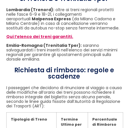
Lombardia (Trenord):
oltre ai treni regionali protetti
nelle fasce 6-9 e 18-21, i collegamenti
aeroportuali
Malpensa Express
(da Milano Cadorna e
Milano Centrale) in caso di cancellazione verranno
sostituiti da autobus no-stop senza fermate intermedie.
Qui l’elenco dei treni garantiti.
Emilia-Romagna (Trenitalia Tper):
saranno
salvaguardati i treni inseriti nell’elenco dei servizi minimi
regionali per garantire gli spostamenti principali sulla
dorsale emiliana.
Richiesta di rimborso: regole e
scadenze
I passeggeri che decidono di rinunciare al viaggio a causa
delle modifiche all’orario dei treni possono richiedere il
rimborso integrale del biglietto senza alcuna penale,
secondo le linee guida fissate dall’Autorità di Regolazione
dei Trasporti (ART):
Tipologia di Treno
Termine
Percentuale
Ultimo per
di Rimborso