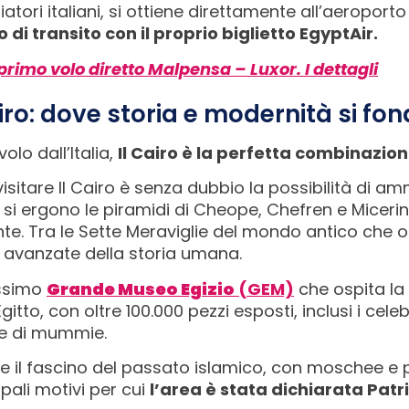
ggiatori italiani, si ottiene direttamente all’aeroport
io di transito con il proprio biglietto EgyptAir.
 primo volo diretto Malpensa – Luxor. I dettagli
airo: dove storia e modernità si fo
olo dall’Italia,
Il Cairo è la perfetta combinazio
visitare Il Cairo è senza dubbio la possibilità di a
a, si ergono le piramidi di Cheope, Chefren e Micer
te. Tra le Sette Meraviglie del mondo antico che o
 e avanzate della storia umana.
issimo
Grande Museo Egizio
(GEM)
che ospita la 
gitto, con oltre 100.000 pezzi esposti, inclusi i cel
ne di mummie.
sce il fascino del passato islamico, con moschee e p
pali motivi per cui
l’area è stata dichiarata Pat