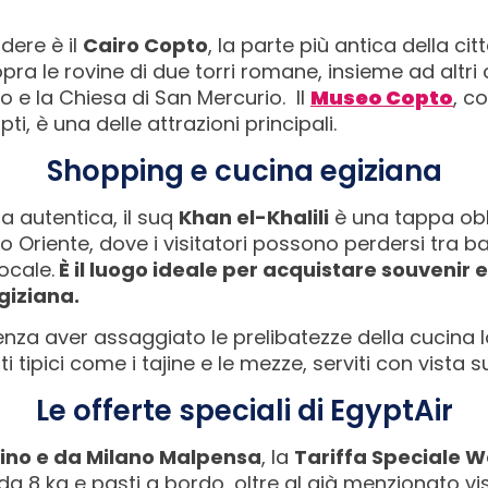
dere è il
Cairo Copto
, la parte più antica della ci
ra le rovine di due torri romane, insieme ad altri 
 e la Chiesa di San Mercurio. Il
Museo Copto
, c
pti, è una delle attrazioni principali.
Shopping e cucina egiziana
a autentica, il suq
Khan el-Khalili
è una tappa obb
Oriente, dove i visitatori possono perdersi tra ba
ocale.
È il luogo ideale per acquistare souvenir 
egiziana.
senza aver assaggiato le prelibatezze della cucina l
i tipici come i tajine e le mezze, serviti con vista su
Le offerte speciali di EgyptAir
ino e da Milano Malpensa
, la
Tariffa Speciale 
 8 kg e pasti a bordo, oltre al già menzionato vist