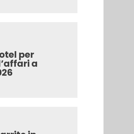
Hotel per
’affari a
026