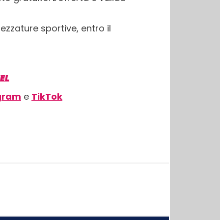
ezzature sportive, entro il
EL
gram
e
TikTok