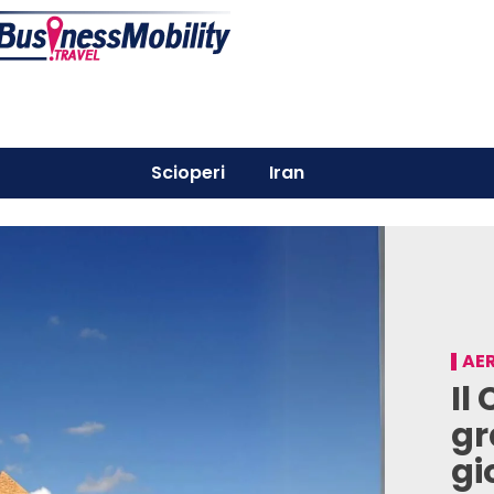
Scioperi
Iran
AER
Il
gr
gi