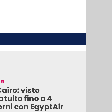
EI
 Cairo: visto
atuito fino a 4
orni con EgyptAir