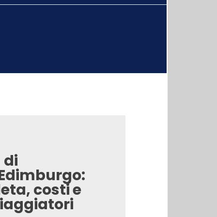
 di
 Edimburgo:
ta, costi e
viaggiatori