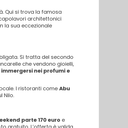
ttà. Qui si trova la famosa
capolavori architettonici
on la sua eccezionale
ligata. Si tratta del secondo
ncarelle che vendono gioielli,
e immergersi nei profumi e
ocale. I ristoranti come
Abu
l Nilo.
Weekend
parte 170 euro
e
o gratuito. L’offerta è valida