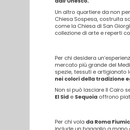
dall’Unesco.
Un altro quartiere da non per
Chiesa Sospesa, costruita sop
come la Chiesa di San Giorgio
collezione di arte e reperti co
Per chi desidera un’esperienz
mercato più grande del Medio 
spezie, tessuti e artigianato l
nei colori della tradizione 
Non si può lasciare Il Cairo 
El Sid
e
Sequoia
offrono piatt
Per chi vola
da Roma Fiumic
include un bagaglio a mano da