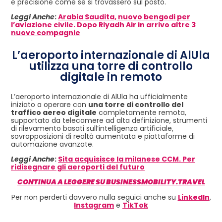
e precisione come se si trovassero sul posto.
Leggi Anche
:
Arabia Saudita, nuovo bengodi per
l’aviazione civile. Dopo Riyadh Air in arrivo altre 3
nuove compagnie
L’aeroporto internazionale di AlUla
utilizza una torre di controllo
digitale in remoto
L’aeroporto internazionale di AlUla ha ufficialmente
iniziato a operare con
una torre di controllo del
traffico aereo digitale
completamente remota,
supportato da telecamere ad alta definizione, strumenti
di rilevamento basati sull’intelligenza artificiale,
sovrapposizioni di realtà aumentata e piattaforme di
automazione avanzate.
Leggi Anche
:
Sita acquisisce la milanese CCM. Per
ridisegnare gli aeroporti del futuro
CONTINUA A LEGGERE SU BUSINESSMOBILITY.TRAVEL
Per non perderti davvero nulla seguici anche su
LinkedIn
,
Instagram
e
TikTok