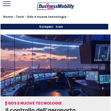
Home
>
Tech
>
Gds e nuove tecnologie
>
Scioperi
Iran
GDS E NUOVE TECNOLOGIE
Il controllo dell’aeroporto