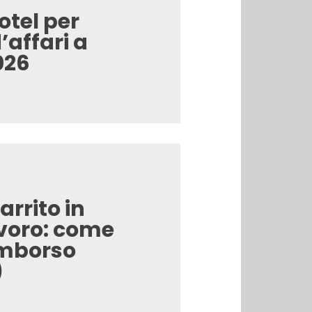
Hotel per
’affari a
026
rrito in
avoro: come
rimborso
)