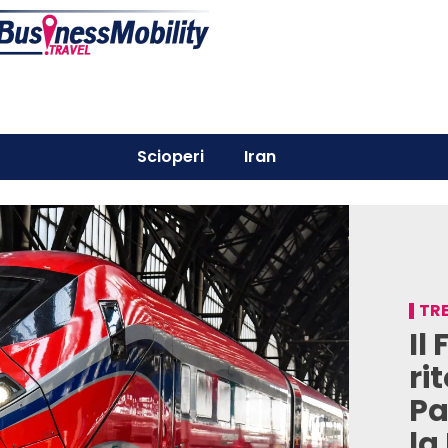
Scioperi
Iran
TRE
Il
ri
Pa
la