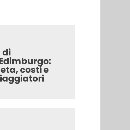
 di
 Edimburgo:
ta, costi e
viaggiatori