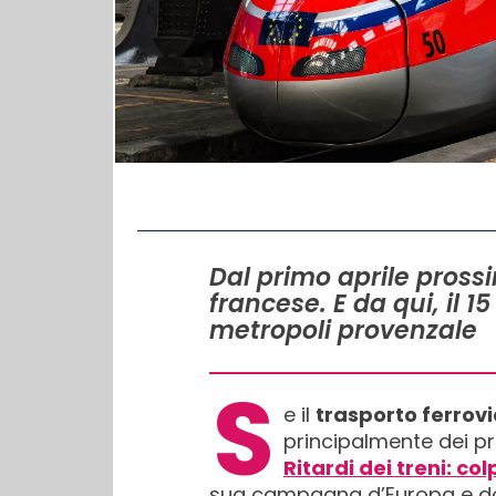
IN QUESTO ARTICOLO
Dal primo aprile prossi
francese. E da qui, il 
metropoli provenzale
S
e il
trasporto ferrovia
principalmente dei pr
Ritardi dei treni: c
sua campagna d’Europa e dop