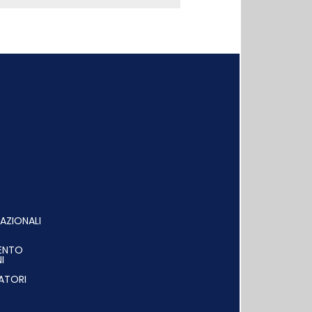
AZIONALI
MENTO
I
ATORI