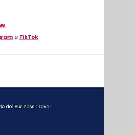
EL
gram
e
TikTok
o del Business Travel.