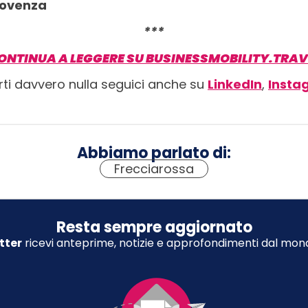
rovenza
***
ONTINUA A LEGGERE SU BUSINESSMOBILITY.TRAV
rti davvero nulla seguici anche su
LinkedIn
,
Insta
Abbiamo parlato di:
Frecciarossa
Resta sempre aggiornato
tter
ricevi anteprime, notizie e approfondimenti dal mond