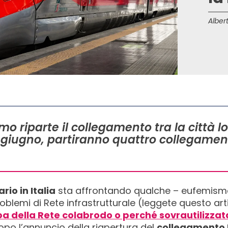
Albert
mo riparte il collegamento tra la città 
15 giugno, partiranno quattro collegament
rio in Italia
sta affrontando qualche – eufemism
oblemi di Rete infrastrutturale (leggete questo art
olpa della Rete colabrodo o perché sovrautilizza
o l’annuncio della riapertura del
collegamento F