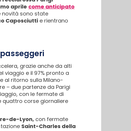
imo aprile
come anticipato
e novità sono state
o Caposciutti
e rientrano
i passeggeri
accelera, grazie anche da alti
el viaggio e il 97% pronto a
e al ritorno sulla Milano-
ere – due partenze da Parigi
 viaggio, con le fermate di
quattro corse giornaliere
re-de-Lyon,
con fermate
 stazione
Saint-Charles della