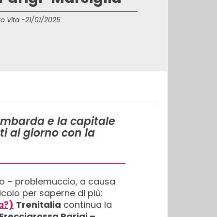
o Vita -
21/01/2025
lombarda e la capitale
i al giorno con la
o – problemuccio, a causa
icolo per saperne di più:
ta?)
Trenitalia
continua la
recciarossa Parigi –