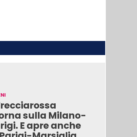
NI
 Frecciarossa
torna sulla Milano-
rigi. E apre anche
 Parigi-Marsiglia