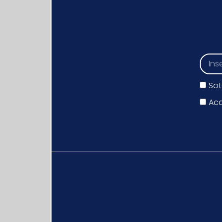
Sot
Acc