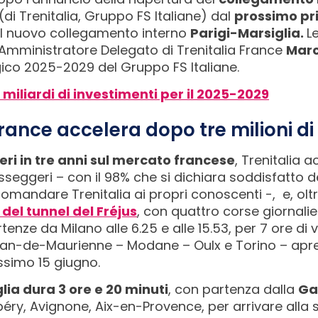
(di Trenitalia, Gruppo FS Italiane) dal
prossimo pr
a il nuovo collegamento interno
Parigi-Marsiglia.
L
l’Amministratore Delegato di Trenitalia France
Marc
egico 2025-2029 del Gruppo FS Italiane.
 miliardi di investimenti per il 2025-2029
France accelera dopo tre milioni d
eri in tre anni sul mercato francese
, Trenitalia 
sseggeri – con il 98% che si dichiara soddisfatto d
omandare Trenitalia ai propri conoscenti -, e, oltr
 del tunnel del Fréjus
, con quattro corse giornali
rtenze da Milano alle 6.25 e alle 15.53, per 7 ore di
an-de-Maurienne – Modane – Oulx e Torino – apre 
ossimo 15 giugno.
glia dura 3 ore e 20 minuti
, con partenza dalla
Ga
péry, Avignone, Aix-en-Provence, per arrivare alla