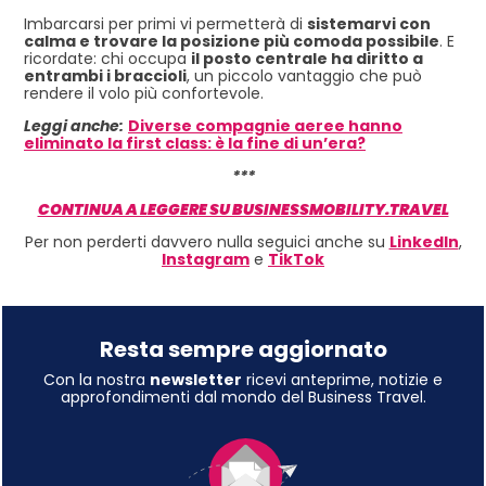
Imbarcarsi per primi vi permetterà di
sistemarvi con
calma e trovare la posizione più comoda possibile
. E
ricordate: chi occupa
il posto centrale ha diritto a
entrambi i braccioli
, un piccolo vantaggio che può
rendere il volo più confortevole.
Leggi anche:
Diverse compagnie aeree hanno
eliminato la first class: è la fine di un’era?
***
CONTINUA A LEGGERE SU BUSINESSMOBILITY.TRAVEL
Per non perderti davvero nulla seguici anche su
LinkedIn
,
Instagram
e
TikTok
Resta sempre aggiornato
Con la nostra
newsletter
ricevi anteprime, notizie e
approfondimenti dal mondo del Business Travel.