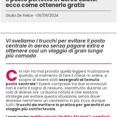
ecco come ottenerlo gratis
Giulia De Felice -
06/09/2024
IN QUESTO ARTICOLO
Vi sveliamo i trucchi per evitare il posto
centrale in aereo senza pagare extra e
ottenere così un viaggio di gran lunga
più comodo
C
hi non ha mai provato quella leggera frustrazione
quando, al momento di fare il check-in online, si
scopre di essere stati
assegnati al temuto
posto centrale
? Essere compressi tra due sconosciuti
non è certo il sogno di nessuno, soprattutto durante un
volo di diverse ore. La buona notizia è che esistono
strategie per evitare questa situazione, senza dover
sborsare nemmeno un centesimo in più. Ecco dunque
tutti i
trucchi da mettere in pratica per garantirvi un
viaggio più confortevole
.
Leggi anche:
IndiGo lancia “IndiGo Stretch”: comfort