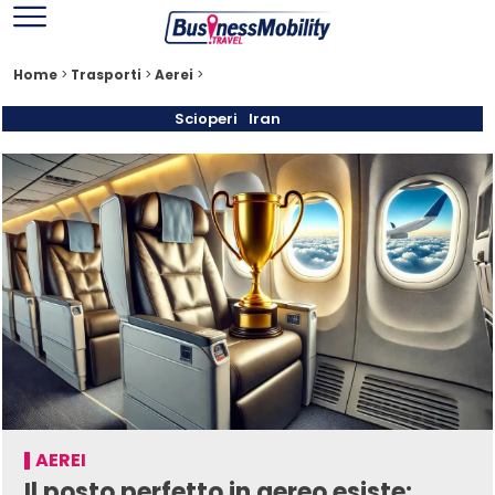
Home
>
Trasporti
>
Aerei
>
Scioperi
Iran
AEREI
Il posto perfetto in aereo esiste: