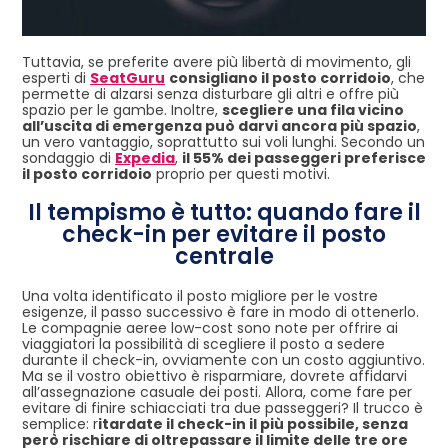
Tuttavia, se preferite avere più libertà di movimento, gli
esperti di
SeatGuru
consigliano il posto corridoio
, che
permette di alzarsi senza disturbare gli altri e offre più
spazio per le gambe. Inoltre,
scegliere una fila vicino
all’uscita di emergenza può darvi ancora più spazio
,
un vero vantaggio, soprattutto sui voli lunghi. Secondo un
sondaggio di
Expedia
,
il 55% dei passeggeri preferisce
il posto corridoio
proprio per questi motivi.
Il tempismo è tutto: quando fare il
check-in per evitare il posto
centrale
Una volta identificato il posto migliore per le vostre
esigenze, il passo successivo è fare in modo di ottenerlo.
Le compagnie aeree low-cost sono note per offrire ai
viaggiatori la possibilità di scegliere il posto a sedere
durante il check-in, ovviamente con un costo aggiuntivo.
Ma se il vostro obiettivo è risparmiare, dovrete affidarvi
all’assegnazione casuale dei posti. Allora, come fare per
evitare di finire schiacciati tra due passeggeri? Il trucco è
semplice: r
itardate il check-in il più possibile, senza
però rischiare di oltrepassare il limite delle tre ore