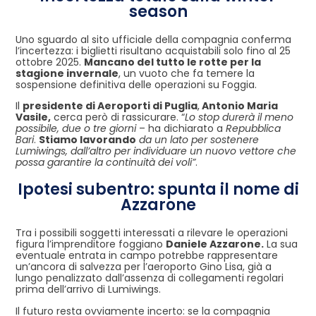
season
Uno sguardo al sito ufficiale della compagnia conferma
l’incertezza: i biglietti risultano acquistabili solo fino al 25
ottobre 2025.
Mancano del tutto le rotte per la
stagione invernale
, un vuoto che fa temere la
sospensione definitiva delle operazioni su Foggia.
Il
presidente di Aeroporti di Puglia
,
Antonio Maria
Vasile,
cerca però di rassicurare. “
Lo stop durerà il meno
possibile, due o tre giorni
– ha dichiarato a
Repubblica
Bari
.
Stiamo lavorando
da un lato per sostenere
Lumiwings, dall’altro per individuare un nuovo vettore che
possa garantire la continuità dei voli”
.
Ipotesi subentro: spunta il nome di
Azzarone
Tra i possibili soggetti interessati a rilevare le operazioni
figura l’imprenditore foggiano
Daniele Azzarone.
La sua
eventuale entrata in campo potrebbe rappresentare
un’ancora di salvezza per l’aeroporto Gino Lisa, già a
lungo penalizzato dall’assenza di collegamenti regolari
prima dell’arrivo di Lumiwings.
Il futuro resta ovviamente incerto: se la compagnia