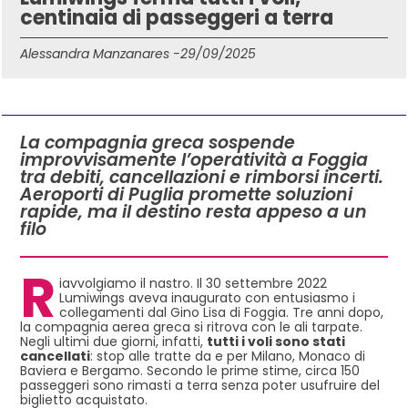
centinaia di passeggeri a terra
Alessandra Manzanares -
29/09/2025
IN QUESTO ARTICOLO
La compagnia greca sospende
improvvisamente l’operatività a Foggia
tra debiti, cancellazioni e rimborsi incerti.
Aeroporti di Puglia promette soluzioni
rapide, ma il destino resta appeso a un
filo
R
iavvolgiamo il nastro. Il 30 settembre 2022
Lumiwings aveva inaugurato con entusiasmo i
collegamenti dal Gino Lisa di Foggia. Tre anni dopo,
la compagnia aerea greca si ritrova con le ali tarpate.
Negli ultimi due giorni, infatti,
tutti i voli sono stati
cancellati
: stop alle tratte da e per Milano, Monaco di
Baviera e Bergamo. Secondo le prime stime, circa 150
passeggeri sono rimasti a terra senza poter usufruire del
biglietto acquistato.