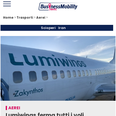
Home
>
Trasporti
>
Aerei
>
Scioperi
Iran
AEREI
Lumiwings ferma tutti i voli,