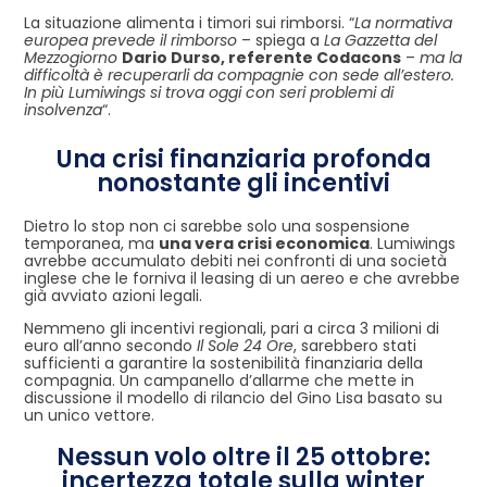
La situazione alimenta i timori sui rimborsi. “
La normativa
europea prevede il rimborso
– spiega a
La Gazzetta del
Mezzogiorno
Dario Durso, referente Codacons
–
ma la
difficoltà è recuperarli da compagnie con sede all’estero.
In più Lumiwings si trova oggi con seri problemi di
insolvenza
“.
Una crisi finanziaria profonda
nonostante gli incentivi
Dietro lo stop non ci sarebbe solo una sospensione
temporanea, ma
una vera crisi economica
. Lumiwings
avrebbe accumulato debiti nei confronti di una società
inglese che le forniva il leasing di un aereo e che avrebbe
già avviato azioni legali.
Nemmeno gli incentivi regionali, pari a circa 3 milioni di
euro all’anno secondo
Il Sole 24 Ore
, sarebbero stati
sufficienti a garantire la sostenibilità finanziaria della
compagnia. Un campanello d’allarme che mette in
discussione il modello di rilancio del Gino Lisa basato su
un unico vettore.
Nessun volo oltre il 25 ottobre:
incertezza totale sulla winter