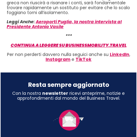
greca non riuscirà a risanare i conti, sarà fondamentale
trovare rapidamente un sostituto per evitare che lo scalo
foggiano torni all’isolamento.
Leggi Anche:
Aeroporti Puglia, la nostra intervista al
Presidente Antonio Vasile
***
CONTINUA A LEGGERE SU BUSINESSMOBILITY.TRAVEL
Per non perderti davvero nulla seguici anche su
LinkedIn
,
Instagram
e
TikTok
Resta sempre aggiornato
Con la nostra
newsletter
ricevi anteprime, notizie e
approfondimenti dal mondo del Business Travel.