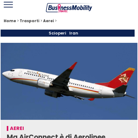
Home
>
Trasporti
>
Aerei
>
Scioperi
Iran
AEREI
Ma AirConnect è di Aerolinee