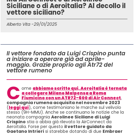
Siciliane o di Aeroitalia? Al decollo il
vettore siciliano?
Alberto Vita -
29/01/2025
IN QUESTO ARTICOLO
Il vettore fondato da Luigi Crispino punta
a iniziare a operare già ad aprile-
maggio. Grazie proprio agli Atr72 del
vettore rumeno
C
ome
abbiamo scritto qui, Aeroitalia è tornata
a collegare Milano Malpensa a Roma
Fiumicino con un ATR72-600 di Air Connect
,
compagnia rumena acquisita nel novembre 2023
(
leggi qui
), come testimoniano le marche sul velivolo
stesso (9H-MMU). Anche se continuano le notizie che la
neonata compagnia
Aerolinee Siciliane di Luigi
Crispino
stia o abbia già rilevato la AirConnect da
Aeroitalia. Forse per questo
il vettore guidato da
Gaetano Intrieri
si starebbe dotando di due
Embraer