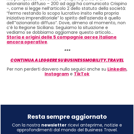
azionariato diffuso – 200 ad aggi ha comunicato Crispino
-, come si legge nell’articolo 2 dello statuto della società:
“fermo restando lo scopo lucrativo insito nella propria
iniziativa imprenditoriale” lo spirito dell’azienda è quello
dell’”azionariato diffuso”. Dove, almeno al momento, non
c’è la Regione Siciliana. Seguiamo la situazione e
vediamo se dobbiamo aggiornare questo articolo…
Storia e origini delle 5 compagnie aeree italiane
ancora operative
.
***
CONTINUA A LEGGERE SU BUSINESSMOBILITY.TRAVEL
Per non perderti davvero nulla seguici anche su
LinkedIn
,
Instagram
e
TikTok
Resta sempre aggiornato
Con la nostra
newsletter
ricevi anteprime, notizie e
approfondimenti dal mondo del Business Travel.