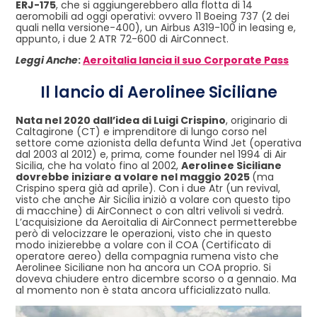
ERJ-175
, che si aggiungerebbero alla flotta di 14
aeromobili ad oggi operativi: ovvero 11 Boeing 737 (2 dei
quali nella versione-400), un Airbus A319-100 in leasing e,
appunto, i due 2 ATR 72-600 di AirConnect.
Leggi Anche
:
Aeroitalia lancia il suo Corporate Pass
Il lancio di Aerolinee Siciliane
Nata nel 2020 dall’idea di Luigi Crispino
, originario di
Caltagirone (CT) e imprenditore di lungo corso nel
settore come azionista della defunta Wind Jet (operativa
dal 2003 al 2012) e, prima, come founder nel 1994 di Air
Sicilia, che ha volato fino al 2002,
Aerolinee Siciliane
dovrebbe iniziare a volare nel maggio 2025
(ma
Crispino spera già ad aprile). Con i due Atr (un revival,
visto che anche Air Sicilia iniziò a volare con questo tipo
di macchine) di AirConnect o con altri velivoli si vedrà.
L’acquisizione da Aeroitalia di AirConnect permetterebbe
però di velocizzare le operazioni, visto che in questo
modo inizierebbe a volare con il COA (Certificato di
operatore aereo) della compagnia rumena visto che
Aerolinee Siciliane non ha ancora un COA proprio. Si
doveva chiudere entro dicembre scorso o a gennaio. Ma
al momento non è stata ancora ufficializzato nulla.