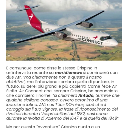
E comunque, come disse lo stesso Crispino in
un’intervista recente su
meridionews
si comincerà con
due Atr, “
ma chiaramente non è questo il nostro
obiettivo”,
ma l’intenzione sembra quella di puntare, in
futuro, su aerei più grandi e più capienti. Come fece Air
Sicilia. Air Connect che, sempre Crispino, ha annunciato
che cambierà il nome: “
si chiamerà
Antudo
, termine che
qualche siciliano conosce, ovvero acronimo di una
locuzione latina: ANimus TUus DOminus, cioè che il
coraggio sia il tuo Signore, la frase di riconoscimento dei
rivoltosi durante i Vespri siciliani del 1282, così come
durante la rivolta di Palermo del 1647 e di quella del 1848
“.
Ma per questa “avventura” Crispino punta a un