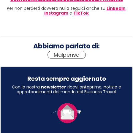
Per non perderti davvero nulla seguici anche su
LinkedIn
,
Instagram
e
TikTok
Abbiamo parlato di:
Malpensa
Resta sempre aggiornato
Con la nostra
newsletter
ricevi anteprime, notizie e
approfondimenti dal mondo del Business Travel.