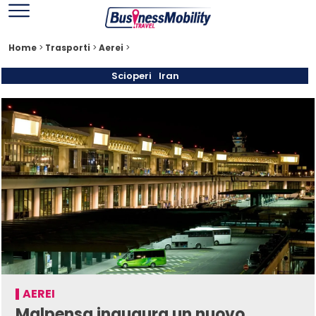
Home
>
Trasporti
>
Aerei
>
Scioperi
Iran
AEREI
Malpensa inaugura un nuovo