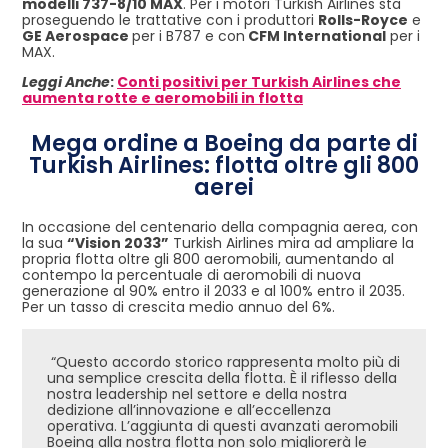
modelli 737-8/10 MAX
. Per i motori Turkish Airlines sta
proseguendo le trattative con i produttori
Rolls-Royce
e
GE Aerospace
per i B787 e con
CFM International
per i
MAX.
Leggi Anche
:
Conti positivi per Turkish Airlines che
aumenta rotte e aeromobili in flotta
Mega ordine a Boeing da parte di
Turkish Airlines: flotta oltre gli 800
aerei
In occasione del centenario della compagnia aerea, con
la sua
“Vision 2033”
Turkish Airlines mira ad ampliare la
propria flotta oltre gli 800 aeromobili, aumentando al
contempo la percentuale di aeromobili di nuova
generazione al 90% entro il 2033 e al 100% entro il 2035.
Per un tasso di crescita medio annuo del 6%.
“Questo accordo storico rappresenta molto più di
una semplice crescita della flotta. È il riflesso della
nostra leadership nel settore e della nostra
dedizione all’innovazione e all’eccellenza
operativa. L’aggiunta di questi avanzati aeromobili
Boeing alla nostra flotta non solo migliorerà le