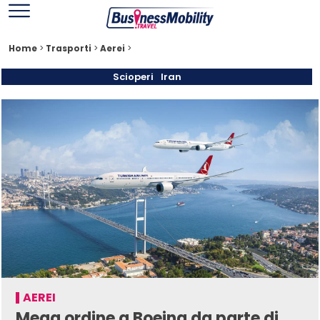
Home
>
Trasporti
>
Aerei
>
Scioperi
Iran
AEREI
Mega ordine a Boeing da parte di