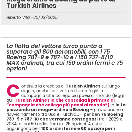
Turkish Airlines
Alberto Vita -
30/09/2025
IN QUESTO ARTICOLO
La flotta del vettore turco punta a
superare gli 800 aeromobili, con i 75
Boeing 787-9 e 787-10 e i 150 737-8/10
MAX ordinati, tra cui 150 ordini fermi e 75
opzioni
C
ontinua la crescita di
Turkish Airlines
sul lungo
raggio, anche se il vettore turco è già la
compagnia che collega più paesi al mondo (leggi
qui:
Turkish Airlines in Cile consolida il primato di
“compagnia che collega più paesi al mondo”)
, e
lo fa
piazzando un mega-ordine a Boeing
– grazie anche al
riavvicinamento tra Usa e Turchia… – per ben
75 Boeing
787-9 e 787-10 che verranno consegnati
tra il 2029 e il
2034, di cui 50 ordini fermi e 25 opzioni. A cui si
aggiungono ben
100 ordini fermi e 50 opzioni per i