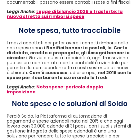
documentabili possano essere contabilizzate a fini fiscali.
Leggi Anche
:
Legge di bilancio 2025 e trasferte: la
nuova stretta sui rimborsi spese
Note spesa, tutto tracciabile
I mezzi accettati per poter avere i corretti rimborsi nelle
note spese sono i
Bonifici bancari e postali, le Carte
di debito, credito e prepagate, gli Assegni bancari e
circolari
. Grazie a questa tracciabilità, ogni transazione
può essere confrontata con la contabilità aziendale per
garantire la corrispondenza tra i costi sostenuti e i ricavi
dichiarati.
Com’è successo
, ad esempio,
nel 2019 con le
spese per il carburante azzerando le frodi
.
Leggi Anche
:
Nota spese: pericolo doppia
imposizione
Note spese e le soluzioni di Soldo
Perciò Soldo, la Piattaforma di automazione di
pagamenti e spese aziendali nata nel 2015 e che oggi
lavora con 30.000 aziende di 31 paesi, con i suoi sistemi di
gestione integrata delle spese aziendali è una una
soluzione per rendere tutte le spese tracciabili e per