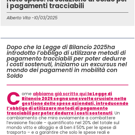
i pagamenti tracciabili
Alberto Vita -
10/03/2025
IN QUESTO ARTICOLO
Dopo che la Legge di Bilancio 2025ha
introdotto l’obbligo di utilizzare metodi di
pagamento tracciabili per poter dedurre
i costi sostenuti, iniziamo un excursus nel
mondo dei pagamenti in mobilità con
Soldo
C
ome
abbiamo già scritto qui
la Legge di
Bilancio 2025 segna una svolta cruciale nella
gestione delle spese aziendali, introducendo
l’obbligo di utilizzare metodi di pagamento
tracciabili per poter dedurre i costi sostenuti
. Un
cambiamento che mira ovviamente a combattere
l’evasione fiscale – quantificato nel 20% del totale sul
mondo vitto e alloggio e di ben il 50% per le spese di
trasporto – e a garantire che solo le spese reali e