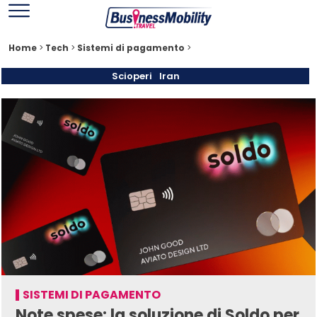
Home
>
Tech
>
Sistemi di pagamento
>
Scioperi
Iran
SISTEMI DI PAGAMENTO
Note spese: la soluzione di Soldo per