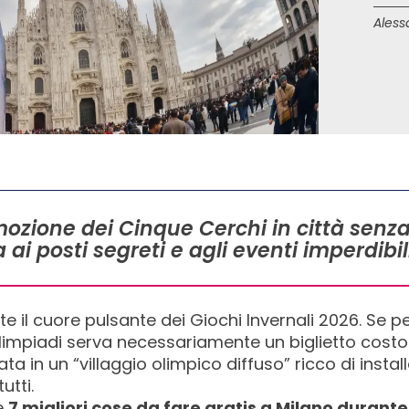
Aless
mozione dei Cinque Cerchi in città senz
a ai posti segreti e agli eventi imperdib
te il cuore pulsante dei Giochi Invernali 2026. Se p
limpiadi serva necessariamente un biglietto costoso
ata in un “villaggio olimpico diffuso” ricco di insta
utti.
le
7 migliori cose da fare gratis a Milano durante