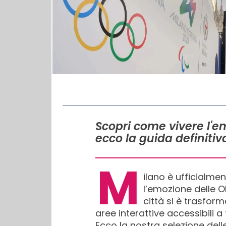
IN QUESTO ARTICOLO
Scopri come vivere l'e
ecco la guida definitiv
M
ilano è ufficialmen
l’emozione delle O
città si è trasform
aree interattive accessibili a t
Ecco la nostra selezione del