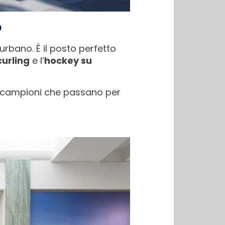
o
rbano. È il posto perfetto
curling
e l’
hockey su
 i campioni che passano per