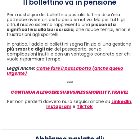
Il bollettino va in pensione
Per i nostalgici del bollettino postale, la fine di un’era
potrebbe avere un certo peso emotivo. Ma per tutti gli
altri, il nuovo sistema rappresenta una
picconata
significativa alla burocrazia
, che riduce tempi, errori e
frustrazioni agli sportelli.
In pratica, l’addio ai bollettini segna l’inizio di una gestione
più smart e digitale
del passaporto, senza
complicazioni inutili e con un vantaggio concreto per chi
vuole risparmiare tempo.
Leggi Anche:
Come fare il passaporto (anche quello
urgente)
***
CONTINUA A LEGGERE SU BUSINESSMOBILITY.TRAVEL
Per non perderti davvero nulla seguici anche su
LinkedIn
,
Instagram
e
TikTok