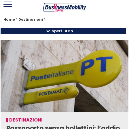
Home
>
Destinazioni
>
Scioperi
Iran
DESTINAZIONI
Passaporto senza bollettini: l’addio