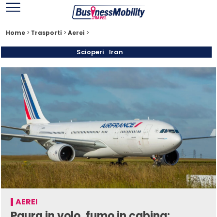
Home
>
Trasporti
>
Aerei
>
Scioperi
Iran
AEREI
Paura in volo, fumo in cabina: