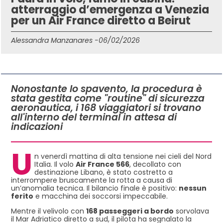
atterraggio d’emergenza a Venezia
per un Air France diretto a Beirut
Alessandra Manzanares -
06/02/2026
IN QUESTO ARTICOLO
Nonostante lo spavento, la procedura è
stata gestita come "routine" di sicurezza
aeronautica, i 168 viaggiatori si trovano
all'interno del terminal in attesa di
indicazioni
U
n venerdì mattina di alta tensione nei cieli del Nord
Italia. Il volo
Air France 566
, decollato con
destinazione Libano, è stato costretto a
interrompere bruscamente la rotta a causa di
un’anomalia tecnica. Il bilancio finale è positivo:
nessun
ferito
e macchina dei soccorsi impeccabile.
Mentre il velivolo con
168 passeggeri a bordo
sorvolava
il Mar Adriatico diretto a sud, il pilota ha segnalato la