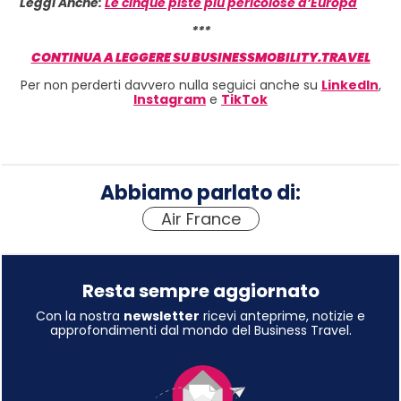
Leggi Anche:
Le cinque piste più pericolose d’Europa
***
CONTINUA A LEGGERE SU BUSINESSMOBILITY.TRAVEL
Per non perderti davvero nulla seguici anche su
LinkedIn
,
Instagram
e
TikTok
Abbiamo parlato di:
Air France
Resta sempre aggiornato
Con la nostra
newsletter
ricevi anteprime, notizie e
approfondimenti dal mondo del Business Travel.