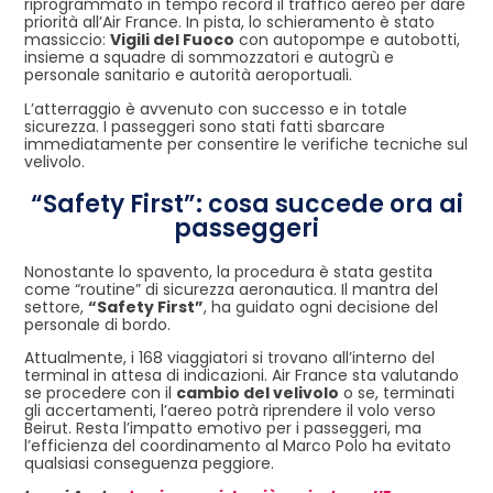
riprogrammato in tempo record il traffico aereo per dare
priorità all’Air France. In pista, lo schieramento è stato
massiccio:
Vigili del Fuoco
con autopompe e autobotti,
insieme a squadre di sommozzatori e autogrù e
personale sanitario e autorità aeroportuali.
L’atterraggio è avvenuto con successo e in totale
sicurezza. I passeggeri sono stati fatti sbarcare
immediatamente per consentire le verifiche tecniche sul
velivolo.
“Safety First”: cosa succede ora ai
passeggeri
Nonostante lo spavento, la procedura è stata gestita
come “routine” di sicurezza aeronautica. Il mantra del
settore,
“Safety First”
, ha guidato ogni decisione del
personale di bordo.
Attualmente, i 168 viaggiatori si trovano all’interno del
terminal in attesa di indicazioni. Air France sta valutando
se procedere con il
cambio del velivolo
o se, terminati
gli accertamenti, l’aereo potrà riprendere il volo verso
Beirut. Resta l’impatto emotivo per i passeggeri, ma
l’efficienza del coordinamento al Marco Polo ha evitato
qualsiasi conseguenza peggiore.