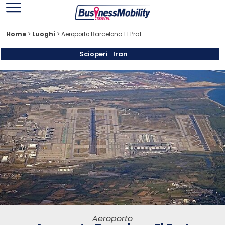
Home
>
Luoghi
>
Aeroporto Barcelona El Prat
Scioperi
Iran
Aeroporto