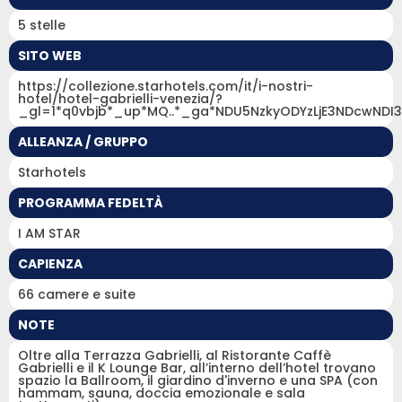
5 stelle
SITO WEB
https://collezione.starhotels.com/it/i-nostri-
hotel/hotel-gabrielli-venezia/?
_gl=1*q0vbjb*_up*MQ..*_ga*NDU5NzkyODYzLjE3NDcwND
ALLEANZA / GRUPPO
Starhotels
PROGRAMMA FEDELTÀ
I AM STAR
CAPIENZA
66 camere e suite
NOTE
Oltre alla Terrazza Gabrielli, al Ristorante Caffè
Gabrielli e il K Lounge Bar, all’interno dell’hotel trovano
spazio la Ballroom, il giardino d'inverno e una SPA (con
hammam, sauna, doccia emozionale e sala