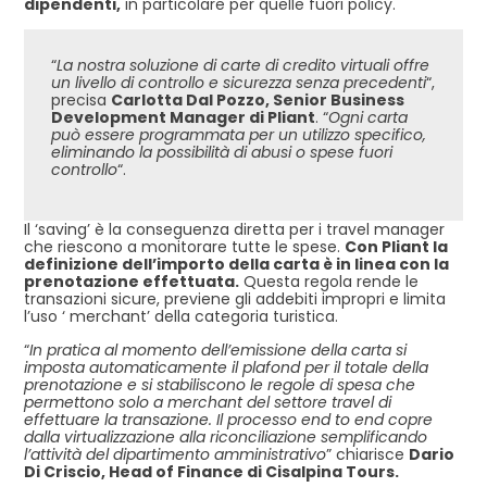
dipendenti,
in particolare per quelle fuori policy.
“
La nostra soluzione di carte di credito virtuali offre
un livello di controllo e sicurezza senza precedenti
“,
precisa
Carlotta Dal Pozzo, Senior Business
Development Manager di Pliant
. “
Ogni carta
può essere programmata per un utilizzo specifico,
eliminando la possibilità di abusi o spese fuori
controllo
“.
Il ‘saving’ è la conseguenza diretta per i travel manager
che riescono a monitorare tutte le spese.
Con Pliant la
definizione dell’importo della carta è in linea con la
prenotazione effettuata.
Questa regola rende le
transazioni sicure, previene gli addebiti impropri e limita
l’uso ‘ merchant’ della categoria turistica.
“
In pratica al momento dell’emissione della carta si
imposta automaticamente il plafond per il totale della
prenotazione e si stabiliscono le regole di spesa che
permettono solo a merchant del settore travel di
effettuare la transazione. Il processo end to end copre
dalla virtualizzazione alla riconciliazione semplificando
l’attività del dipartimento amministrativo
” chiarisce
Dario
Di Criscio, Head of Finance di Cisalpina Tours.