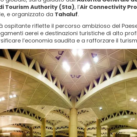
i Tourism Authority (Sta)
, l’
Air Connectivity P
le, e organizzato da
Tahaluf
.
à ospitante riflette il percorso ambizioso del Paes
gamenti aerei e destinazioni turistiche di alto prof
rsificare l’economia saudita e a rafforzare il turi