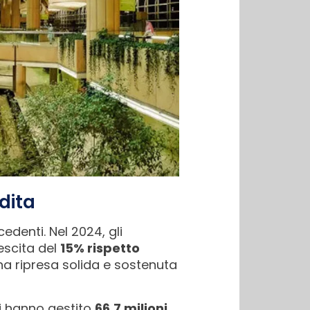
dita
edenti. Nel 2024, gli
escita del
15% rispetto
a ripresa solida e sostenuta
ti hanno gestito
66,7 milioni