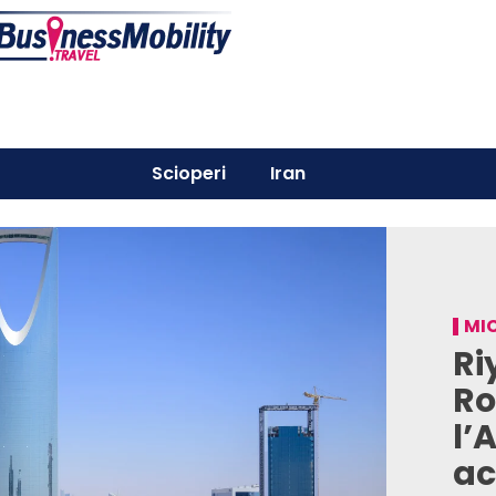
Scioperi
Iran
MI
Ri
Ro
l’
ac