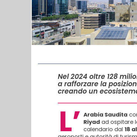
IN QUESTO ARTICOLO
Nel 2024 oltre 128 mili
a rafforzare la posizio
creando un ecosistem
L’
Arabia Saudita
con
Riyad
ad ospitare l
calendario dal
18 a
aeroporti e autorità di turis