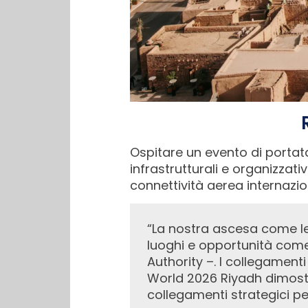
Ospitare un evento di porta
infrastrutturali e organizzat
connettività aerea internazio
“La nostra ascesa come leader globale nel settore del turismo e dell’aviazione apre porte tra persone,
luoghi e opportunità co
Authority –. I collegamenti
World 2026 Riyadh dimostr
collegamenti strategici p