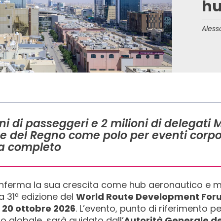
hu
Aless
oni di passeggeri e 2 milioni di delegati
ne del Regno come polo per eventi corpor
a completo
ferma la sua crescita come hub aeronautico e meta
a 31ª edizione del
World Route Development For
l 20 ottobre 2026
. L’evento, punto di riferimento 
mo globale, sarà guidato dall’
Autorità Generale de