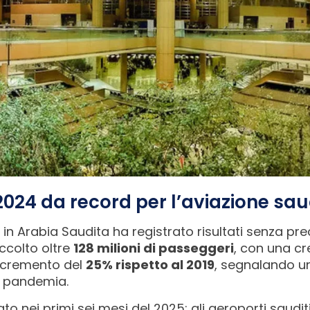
2024 da record per l’aviazione sau
 in Arabia Saudita ha registrato risultati senza prec
ccolto oltre
128 milioni di passeggeri
, con una cr
ncremento del
25% rispetto al 2019
, segnalando un
la pandemia.
ato nei primi sei mesi del 2025: gli aeroporti saudi