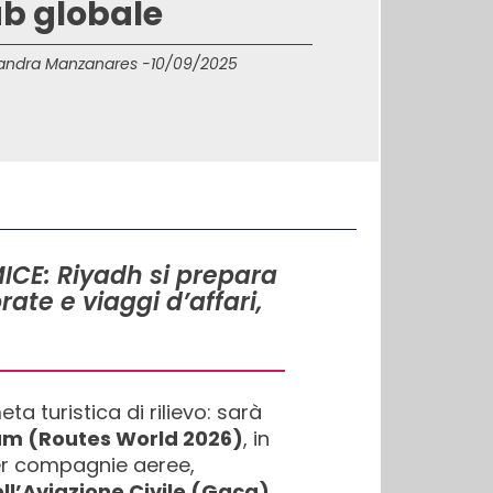
b globale
andra Manzanares -
10/09/2025
 MICE: Riyadh si prepara
ate e viaggi d’affari,
 turistica di rilievo: sarà
um (Routes World 2026)
, in
per compagnie aeree,
ll’Aviazione Civile (Gaca)
,