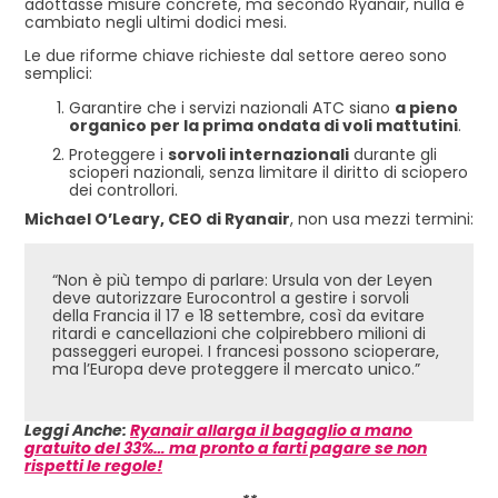
adottasse misure concrete, ma secondo Ryanair, nulla è
cambiato negli ultimi dodici mesi.
Le due riforme chiave richieste dal settore aereo sono
semplici:
Garantire che i servizi nazionali ATC siano
a pieno
organico per la prima ondata di voli mattutini
.
Proteggere i
sorvoli internazionali
durante gli
scioperi nazionali, senza limitare il diritto di sciopero
dei controllori.
Michael O’Leary, CEO di Ryanair
, non usa mezzi termini:
“Non è più tempo di parlare: Ursula von der Leyen
deve autorizzare Eurocontrol a gestire i sorvoli
della Francia il 17 e 18 settembre, così da evitare
ritardi e cancellazioni che colpirebbero milioni di
passeggeri europei. I francesi possono scioperare,
ma l’Europa deve proteggere il mercato unico.”
Leggi Anche:
Ryanair allarga il bagaglio a mano
gratuito del 33%… ma pronto a farti pagare se non
rispetti le regole!