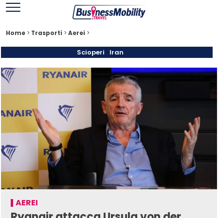
Home
>
Trasporti
>
Aerei
>
Scioperi
Iran
AEREI
Ryanair attacca Ursula von der