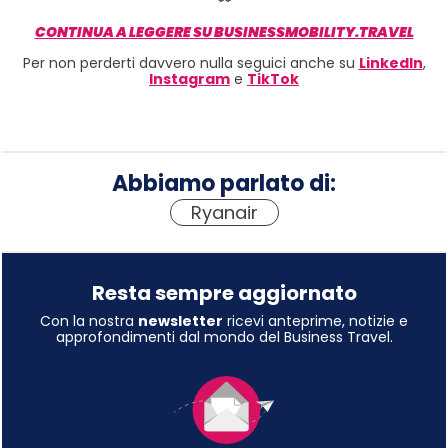
**
CONTINUA A LEGGERE SU BUSINESSMOBILITY.TRAVEL
Per non perderti davvero nulla seguici anche su
LinkedIn
,
Instagram
e
TikTok
Abbiamo parlato di:
Ryanair
Resta sempre aggiornato
Con la nostra
newsletter
ricevi anteprime, notizie e
approfondimenti dal mondo del Business Travel.