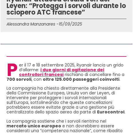
Leyen: “Protegga i sorvoli durante lo
sciopero ATC francese”
Alessandra Manzanares -
15/09/2025
IN QUESTO ARTICOLO
P
er il 17 e 18 settembre 2025, Ryanair lancia un grido
d’allarme:
i due giorni di agitazione dei
controllori francesi
rischiano di cancellare fino a
700 sorvoli
, con
oltre 125.000 passeggeri coinvolti
.
La compagnia ha chiesto direttamente alla Presidente
della Commissione Europea, Ursula von der Leyen, di
intervenire per proteggere i sorvoli internazionali
sull’Europa, sottolineando che queste cancellazioni
potrebbero essere evitate grazie a una gestione più
centralizzata dello spazio aereo da parte di
Eurocontrol
.
La compagnia sostiene che i sorvoli rientrino nel
mercato unico europeo
e non dovrebbero essere
considerati una “competenza nazionale”, come ribadito