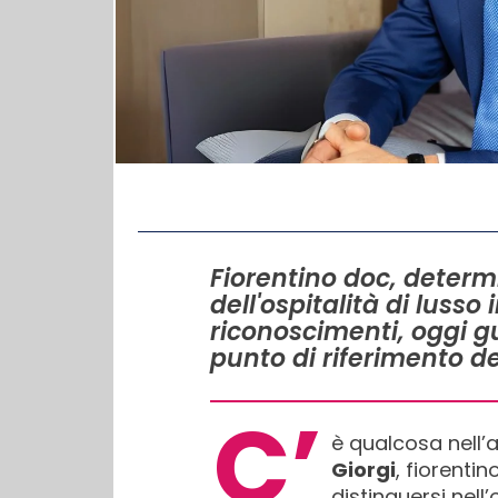
IN QUESTO ARTICOLO
Fiorentino doc, determ
dell'ospitalità di luss
riconoscimenti, oggi g
punto di riferimento de
C’
è qualcosa nell’a
Giorgi
, fiorenti
distinguersi nell’