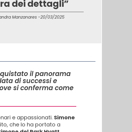
ra dei dettagli”
andra Manzanares -
20/03/2025
nquistato il panorama
lata di successi e
 dove si conferma come
ionari e appassionati.
Simone
ito, che lo ha portato a
timone del Park Hyatt