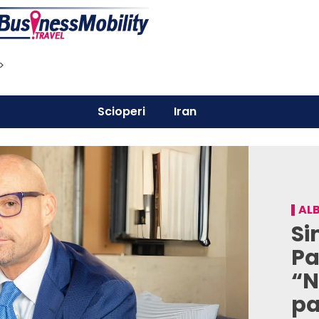
>
Scioperi
Iran
AL
Si
Pa
“N
pa