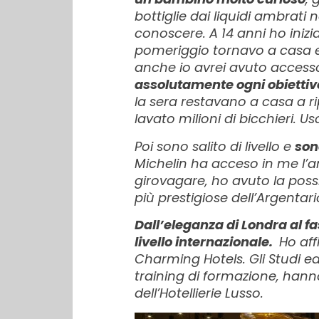
bottiglie dai liquidi ambrati
conoscere. A 14 anni ho inizi
pomeriggio tornavo a casa e 
anche io avrei avuto acces
assolutamente ogni obietti
la sera restavano a casa a ri
lavato milioni di bicchieri.
Poi sono salito di livello e
son
Michelin ha acceso in me l’amo
girovagare, ho avuto la possib
più prestigiose dell’Argenta
Dall’eleganza di Londra al fa
livello internazionale.
Ho aff
Charming Hotels. Gli Studi ed 
training di formazione, hanno
dell’Hotellierie Lusso.