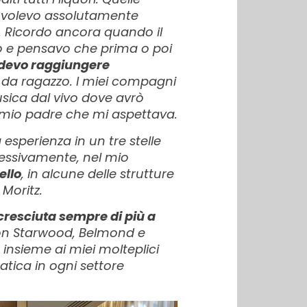
he volevo assolutamente
fi. Ricordo ancora quando il
vo e pensavo che prima o poi
 devo raggiungere
a ragazzo. I miei compagni
usica dal vivo dove avrò
i mio padre che mi aspettava.
 esperienza in un tre stelle
ccessivamente, nel mio
ello
, in alcune delle strutture
Moritz.
 cresciuta sempre di più a
 con Starwood, Belmond e
, insieme ai miei molteplici
atica in ogni settore