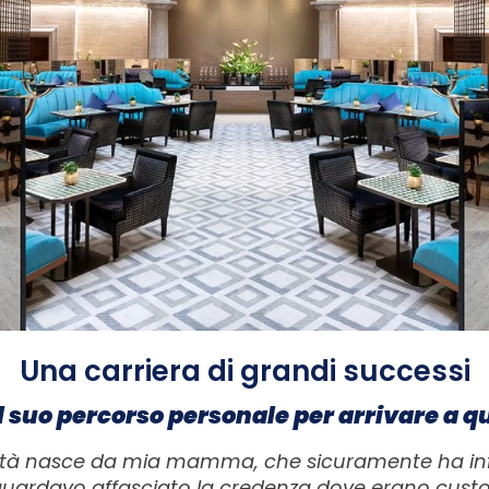
Una carriera di grandi successi
il suo percorso personale per arrivare a q
lità nasce da mia mamma, che sicuramente ha infl
guardavo affasciato la credenza dove erano custoditi