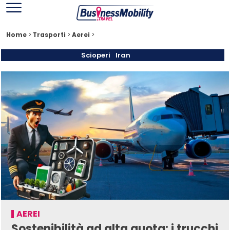
Home
>
Trasporti
>
Aerei
>
Scioperi
Iran
AEREI
Sostenibilità ad alta quota: i trucchi