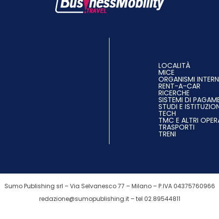
LOCALITÀ
MICE
ORGANISMI INTERN
RENT-A-CAR
RICERCHE
SISTEMI DI PAGA
STUDI E ISTITUZION
TECH
TMC E ALTRI OPER
TRASPORTI
TRENI
Sumo Publishing srl – Via Selvanesco 77 – Milano – P.IVA 04375760966
redazione@sumopublishing.it
– tel 02.89544811