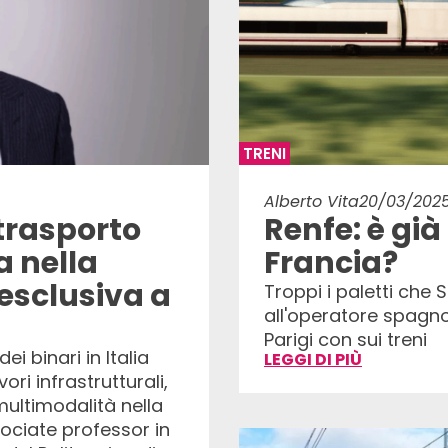
TRENI
Alberto Vita
20/03/202
 trasporto
Renfe: è già
ia nella
Francia?
 esclusiva a
Troppi i paletti che
all'operatore spagnol
Parigi con sui treni
ei binari in Italia
LEGGI DI PIÙ
ori infrastrutturali,
multimodalità nella
ociate professor in