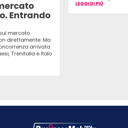
 mercato
LEGGI DI PIÙ
no. Entrando
sul mercato
non direttamente. Ma
concorrenza arrivata
paesi, Trenitalia e Italo