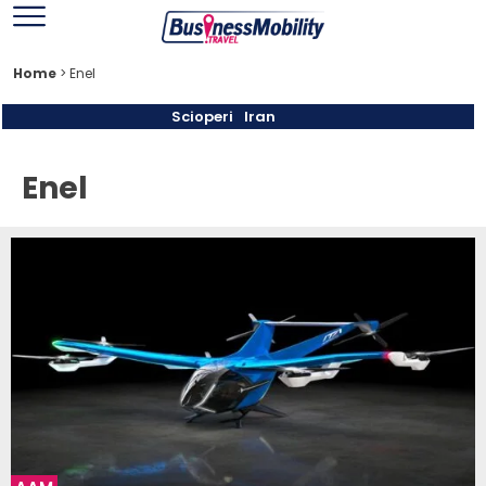
Home
>
Enel
Scioperi
Iran
Enel