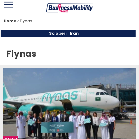
Home
>
Flynas
Scioperi
Iran
Flynas