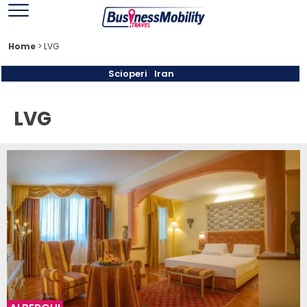
Home
>
LVG
Scioperi
Iran
LVG