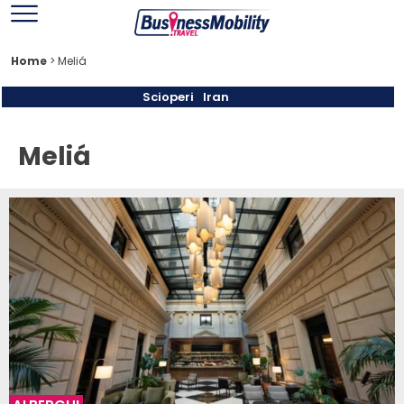
Home
>
Meliá
Scioperi
Iran
Meliá