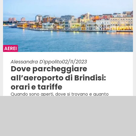
AEREI
Alessandra D'Ippolito
02/11/2023
Dove parcheggiare
all’aeroporto di Brindisi:
orari e tariffe
Quando sono aperti, dove si trovano e quanto
costano i parcheggi? Ecco una serie di informazioni
utili per chi arriva allo scalo del Salento in auto e vuole
lasciare la propria vettura nei pressi dell’aerostazione
LEGGI DI PIÙ