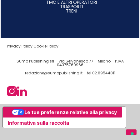
TMC E ALTRI OPERATORI
TRASPORTI
TRENI
Privacy Policy
Cookie Policy
Sumo Publishing srl – Via Selvanesco 77 – Milano – P.IVA
04375760966
redazione@sumopublishing.it
– tel 02.89544811
Le tue preferenze relative alla privacy
Informativa sulla raccolta