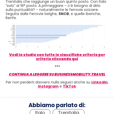
Trenitalia che raggiunge un buon quinto posto. Con Italo
“solo” al 19° posto. A primeggiare – c’è bisogno di dirlo
sulla puntualità? – naturalmente le ferrovie svizzere.
Seguita dalle Ferrovie belghe,
SNCB
, e quelle iberiche,
Renfe.
Vedi lo studio con tutte le classifiche criterio per
criterio cliccando qui
***
CONTINUA A LEGGERE SU BUSINESSMOBILITY.TRAVEL
Per non perderti davvero nulla seguici anche su
LinkedIn
,
Instagram
e
TikTok
Abbiamo parlato di:
Italo
,
Trenitalia