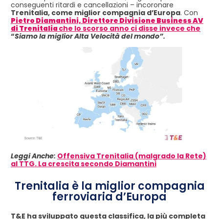
conseguenti ritardi e cancellazioni – incoronare
Trenitalia, come miglior compagnia d’Europa
. Con
Pietro Diamantini, Direttore Divisione Business AV
di Trenitalia
che lo scorso anno ci disse invece che
“
Siamo la miglior Alta Velocità del mondo”.
Leggi Anche:
Offensiva Trenitalia (malgrado la Rete)
al TTG. La crescita secondo Diamantini
Trenitalia è la miglior compagnia
ferroviaria d’Europa
T&E ha sviluppato questa classifica, la più completa