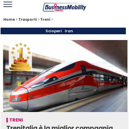
Home
>
Trasporti
>
Treni
>
Scioperi
Iran
TRENI
Trenitalia è la miglior compagnia