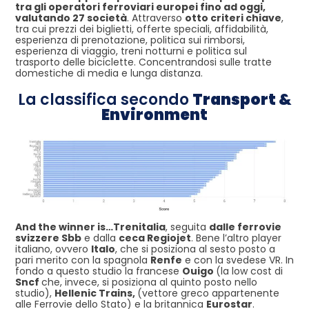
tra gli operatori ferroviari europei fino ad oggi,
valutando 27 società
. Attraverso
otto criteri chiave
,
tra cui prezzi dei biglietti, offerte speciali, affidabilità,
esperienza di prenotazione, politica sui rimborsi,
esperienza di viaggio, treni notturni e politica sul
trasporto delle biciclette. Concentrandosi sulle tratte
domestiche di media e lunga distanza.
La classifica secondo
Transport &
Environment
And the winner is…Trenitalia
, seguita
dalle ferrovie
svizzere Sbb
e dalla
ceca Regiojet
. Bene l’altro player
italiano, ovvero
Italo
, che si posiziona al sesto posto a
pari merito con la spagnola
Renfe
e con la svedese VR. In
fondo a questo studio la francese
Ouigo
(la low cost di
Sncf
che, invece, si posiziona al quinto posto nello
studio),
Hellenic Trains,
(vettore greco appartenente
alle Ferrovie dello Stato) e la britannica
Eurostar
.