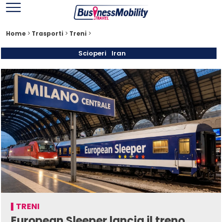
Home
>
Trasporti
>
Treni
>
Scioperi
Iran
TRENI
European Sleeper lancia il treno