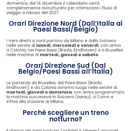
domenica, dal 14 dicembre il calendario verrà
completamente ristrutturato per ottimizzare i flussi di
viaggio a ridosso del 2027.
Orari Direzione Nord (Dall’Italia ai
Paesi Bassi/Belgio)
I treni diretti a nord partono da Milano e dalla Svizzera
nelle serate di
lunedì, mercoledì e venerdì
, con arrivo
a Colonia, nei Paesi Bassi (Breda, Eindhoven) e a Bruxelles
nelle mattine di
martedì, giovedì e sabato
.
Orari Direzione Sud (Dal
Belgio/Paesi Bassi all’Italia)
Le partenze da Bruxelles, dai Paesi Bassi (Breda,
Eindhoven) e da Colonia avranno luogo nelle serate di
martedì, giovedì e domenica
, con arrivo programmato
la mattina successiva in Svizzera (Aarau), a Como e
infine alla stazione di Milano.
Perché scegliere un treno
notturno?
Il rilancio dei treni notturni (
nightjet
e
sleeper
) risponde