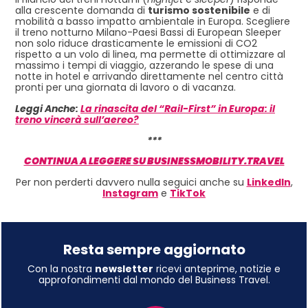
alla crescente domanda di
turismo sostenibile
e di
mobilità a basso impatto ambientale in Europa. Scegliere
il treno notturno Milano-Paesi Bassi di European Sleeper
non solo riduce drasticamente le emissioni di CO2
rispetto a un volo di linea, ma permette di ottimizzare al
massimo i tempi di viaggio, azzerando le spese di una
notte in hotel e arrivando direttamente nel centro città
pronti per una giornata di lavoro o di vacanza.
Leggi Anche:
La rinascita del “Rail-First” in Europa: il
treno vincerà sull’aereo?
***
CONTINUA A LEGGERE SU BUSINESSMOBILITY.TRAVEL
Per non perderti davvero nulla seguici anche su
LinkedIn
,
Instagram
e
TikTok
Resta sempre aggiornato
Con la nostra
newsletter
ricevi anteprime, notizie e
approfondimenti dal mondo del Business Travel.