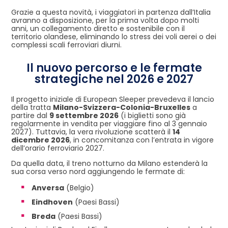
Grazie a questa novità, i viaggiatori in partenza dall’Italia
avranno a disposizione, per la prima volta dopo molti
anni, un collegamento diretto e sostenibile con il
territorio olandese, eliminando lo stress dei voli aerei o dei
complessi scali ferroviari diurni.
Il nuovo percorso e le fermate
strategiche nel 2026 e 2027
Il progetto iniziale di European Sleeper prevedeva il lancio
della tratta
Milano-Svizzera-Colonia-Bruxelles
a
partire dal
9 settembre 2026
(i biglietti sono già
regolarmente in vendita per viaggiare fino al 3 gennaio
2027). Tuttavia, la vera rivoluzione scatterà il
14
dicembre 2026
, in concomitanza con l’entrata in vigore
dell’orario ferroviario 2027.
Da quella data, il treno notturno da Milano estenderà la
sua corsa verso nord aggiungendo le fermate di:
Anversa
(Belgio)
Eindhoven
(Paesi Bassi)
Breda
(Paesi Bassi)