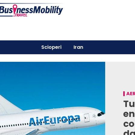
Scioperi
Iran
AER
Tu
en
co
da