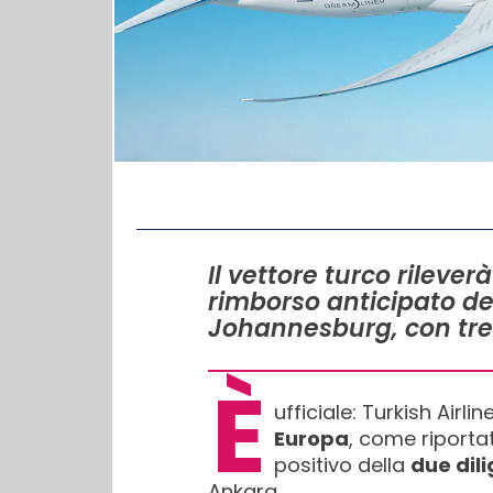
IN QUESTO ARTICOLO
Il vettore turco rileve
rimborso anticipato del
Johannesburg, con tre v
È
ufficiale: Turkish Airli
Europa
, come riport
positivo della
due dil
Ankara.