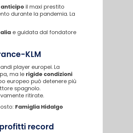
 anticipo
il maxi prestito
mento durante la pandemia. La
alia
e guidata dal fondatore
 France-KLM
grandi player europei. La
ropa, ma le
rigide condizioni
ppo europeo può detenere più
ettore spagnolo.
ivamente ritirate.
posto:
Famiglia Hidalgo
profitti record