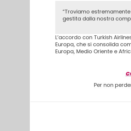
“Troviamo estremamente positiva la possibile apertura di questa nuova rotta, che non era mai stata
gestita dalla nostra comp
L’accordo con Turkish Airli
Europa, che si consolida co
Europa, Medio Oriente e Afric
C
Per non perde