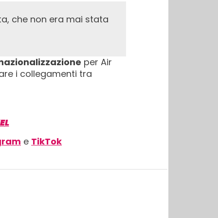
rnazionalizzazione
per Air
are i collegamenti tra
EL
gram
e
TikTok