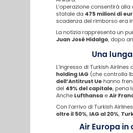
L’operazione consentirà all
statale da
475 milioni di eu
scadenza del rimborso era in
La notizia rappresenta un pu
Juan José Hidalgo
, dopo an
Una lunga 
L’ingresso di Turkish Airlines 
holding IAG
(che controlla Ib
dell’Antitrust Ue
hanno frena
del
49% del capitale
, pena 
Anche
Lufthansa
e
Air Fra
Con l’arrivo di Turkish Airlin
oltre il 50%
,
IAG al 20%
,
Turk
Air Europa in 