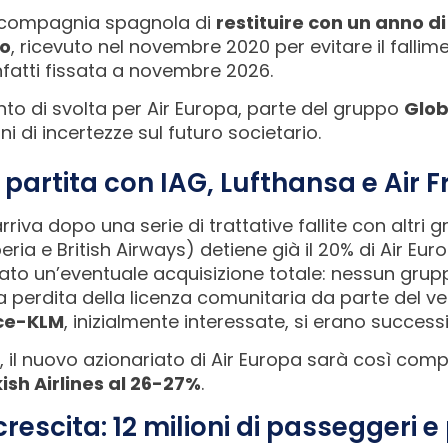
a compagnia spagnola di
restituire con un anno di
ro
, ricevuto nel novembre 2020 per evitare il falli
fatti fissata a novembre 2026.
nto di svolta per Air Europa, parte del gruppo
Glob
ni di incertezze sul futuro societario.
partita con IAG, Lufthansa e Air
arriva dopo una serie di trattative fallite con altri 
eria e British Airways) detiene già il 20% di Air Eu
to un’eventuale acquisizione totale: nessun gru
la perdita della licenza comunitaria da parte del v
nce-KLM
, inizialmente interessate, si erano success
es, il nuovo azionariato di Air Europa sarà così com
ish Airlines al 26-27%
.
crescita: 12 milioni di passeggeri e 