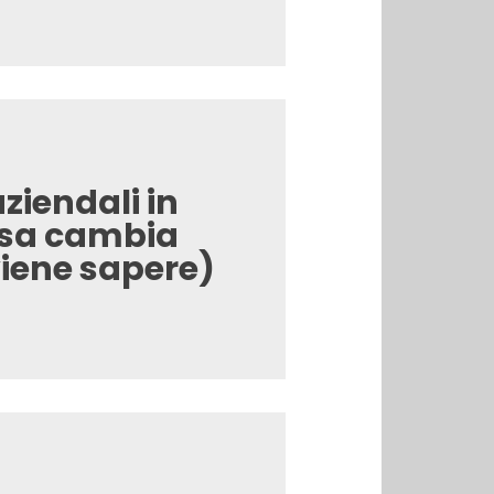
iendali in
osa cambia
iene sapere)