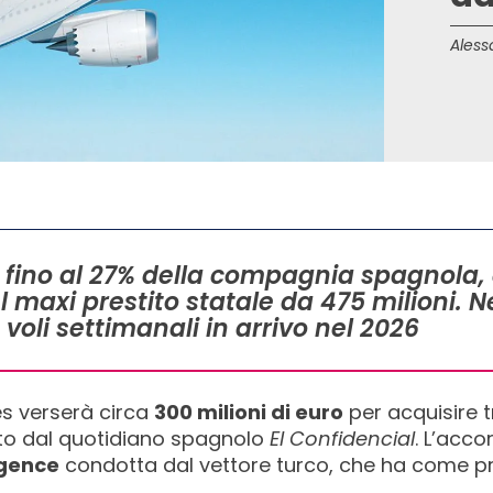
Aless
rà fino al 27% della compagnia spagnola,
 maxi prestito statale da 475 milioni. N
oli settimanali in arrivo nel 2026
nes verserà circa
300 milioni di euro
per acquisire t
ato dal quotidiano spagnolo
El Confidencial
. L’acco
igence
condotta dal vettore turco, che ha come pri