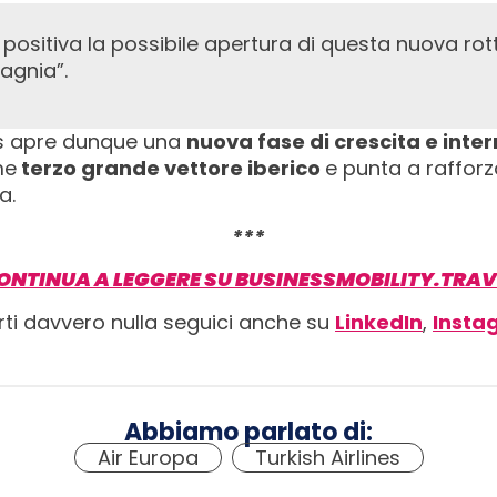
agnia”.
nes apre dunque una
nuova fase di crescita e inte
me
terzo grande vettore iberico
e punta a rafforz
a.
***
ONTINUA A LEGGERE SU BUSINESSMOBILITY.TRAV
rti davvero nulla seguici anche su
LinkedIn
,
Insta
Abbiamo parlato di:
Air Europa
,
Turkish Airlines