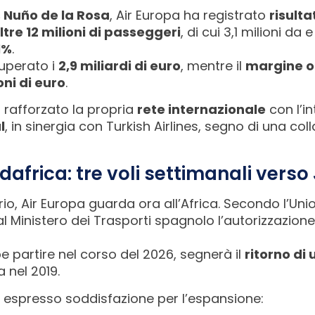
 Nuño de la Rosa
, Air Europa ha registrato
risulta
ltre 12 milioni di passeggeri
, di cui 3,1 milioni da
1%
.
uperato i
2,9 miliardi di euro
, mentre il
margine o
oni di euro
.
 rafforzato la propria
rete internazionale
con l’i
l
, in sinergia con Turkish Airlines, segno di una co
Sudafrica: tre voli settimanali ver
io, Air Europa guarda ora all’Africa. Secondo l’Un
 Ministero dei Trasporti spagnolo l’autorizzazion
 partire nel corso del 2026, segnerà il
ritorno di
 nel 2019.
ha espresso soddisfazione per l’espansione: