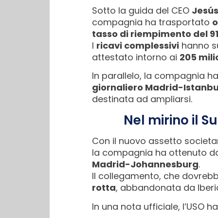
Sotto la guida del CEO
Jesús
compagnia ha trasportato
o
tasso di riempimento del 9
I
ricavi complessivi
hanno s
attestato intorno ai
205 mili
In parallelo, la compagnia ha
giornaliero Madrid-Istanbu
destinata ad ampliarsi.
Nel mirino il 
Con il nuovo assetto societar
la compagnia ha ottenuto dal
Madrid-Johannesburg
.
Il collegamento, che dovrebbe
rotta
, abbandonata da Iberia
In una nota ufficiale, l’USO 