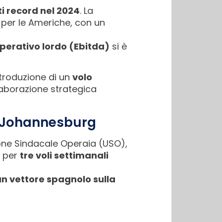
ti record nel 2024
. La
 e per le Americhe, con un
perativo lordo (Ebitda)
si è
ntroduzione di un
volo
llaborazione strategica
so Johannesburg
ione Sindacale Operaia (USO),
e per
tre voli settimanali
 un vettore spagnolo sulla