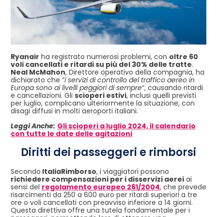
Ryanair
ha registrato numerosi problemi, con
oltre 60
voli cancellati e ritardi su più del 30% delle tratte
.
Neal McMahon
, Direttore operativo della compagnia, ha
dichiarato che “
i servizi di controllo del traffico aereo in
Europa sono ai livelli peggiori di sempre
“, causando ritardi
e cancellazioni. Gli
scioperi estivi
, inclusi quelli previsti
per luglio, complicano ulteriormente la situazione, con
disagi diffusi in molti aeroporti italiani.
Leggi Anche:
Gli scioperi a luglio 2024, il calendario
con tutte le date delle agitazioni
Diritti dei passeggeri e rimborsi
Secondo
ItaliaRimborso
, i viaggiatori possono
richiedere compensazioni per i disservizi aerei
ai
sensi del
regolamento europeo 261/2004
, che prevede
risarcimenti da 250 a 600 euro per ritardi superiori a tre
ore o voli cancellati con preavviso inferiore a 14 giorni.
Questa direttiva offre una tutela fondamentale per i