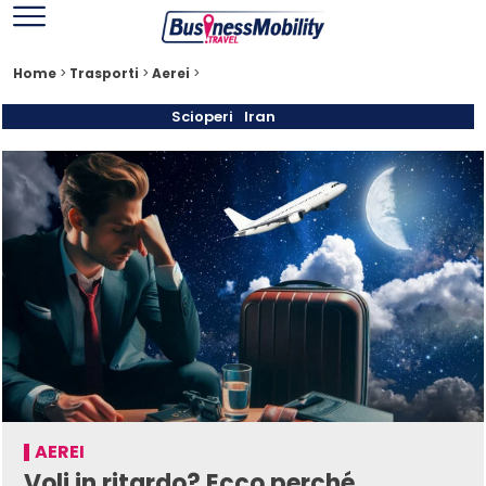
Home
>
Trasporti
>
Aerei
>
Scioperi
Iran
AEREI
Voli in ritardo? Ecco perché