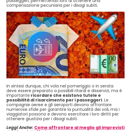
passeggeri, permettendo loro di ottenere una
compensazione pecuniaria per i disagi subiti.
In sintesi dunque, chi vola nel pomeriggio o in serata
deve essere preparato a possibili ritardi e disservizi, ma è
importante
ricordare che esistono tutele e
possibilità di risarcimento per i passeggeri
. Le
compagnie aeree e gli aeroporti devono affrontare
numerose sfide per garantire la puntualità dei voli, ma i
viaggiatori possono e devono esercitare i loro diritti per
ottenere giustizia per i disagi subiti.
Leggi Anche:
Come affrontare al meglio gli imprevisti