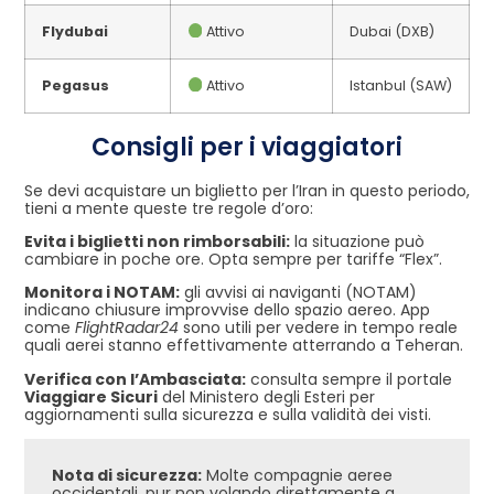
Flydubai
Attivo
Dubai (DXB)
Pegasus
Attivo
Istanbul (SAW)
Consigli per i viaggiatori
Se devi acquistare un biglietto per l’Iran in questo periodo,
tieni a mente queste tre regole d’oro:
Evita i biglietti non rimborsabili:
la situazione può
cambiare in poche ore. Opta sempre per tariffe “Flex”.
Monitora i NOTAM:
gli avvisi ai naviganti (NOTAM)
indicano chiusure improvvise dello spazio aereo. App
come
FlightRadar24
sono utili per vedere in tempo reale
quali aerei stanno effettivamente atterrando a Teheran.
Verifica con l’Ambasciata:
consulta sempre il portale
Viaggiare Sicuri
del Ministero degli Esteri per
aggiornamenti sulla sicurezza e sulla validità dei visti.
Nota di sicurezza:
Molte compagnie aeree
occidentali, pur non volando direttamente a