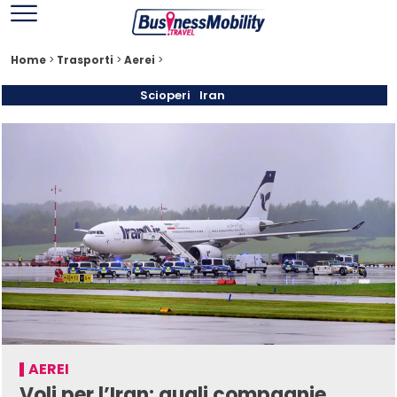
Home
>
Trasporti
>
Aerei
>
Scioperi
Iran
AEREI
Voli per l’Iran: quali compagnie