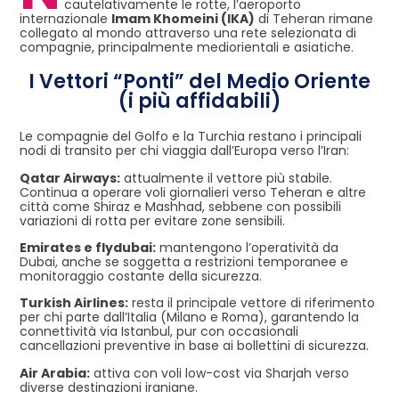
cautelativamente le rotte, l’aeroporto
internazionale
Imam Khomeini (IKA)
di Teheran rimane
collegato al mondo attraverso una rete selezionata di
compagnie, principalmente mediorientali e asiatiche.
I Vettori “Ponti” del Medio Oriente
(i più affidabili)
Le compagnie del Golfo e la Turchia restano i principali
nodi di transito per chi viaggia dall’Europa verso l’Iran:
Qatar Airways:
attualmente il vettore più stabile.
Continua a operare voli giornalieri verso Teheran e altre
città come Shiraz e Mashhad, sebbene con possibili
variazioni di rotta per evitare zone sensibili.
Emirates e flydubai:
mantengono l’operatività da
Dubai, anche se soggetta a restrizioni temporanee e
monitoraggio costante della sicurezza.
Turkish Airlines:
resta il principale vettore di riferimento
per chi parte dall’Italia (Milano e Roma), garantendo la
connettività via Istanbul, pur con occasionali
cancellazioni preventive in base ai bollettini di sicurezza.
Air Arabia:
attiva con voli low-cost via Sharjah verso
diverse destinazioni iraniane.