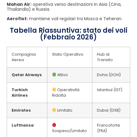
Mahan Air:
operativa verso destinazioni in Asia (Cina,
Thailandia) e Russia.
Aeroflot:
mantiene voli regolari tra Mosca e Teheran.
Tabella Riassuntiva: stato dei voli
(Febbraio 2026)
Compagnia
Stato Operativo
Hub di
Aerea
Transito
Qatar Airways
Attivo
Doha (DOH)
Turkish
Operatività
Istanbul (IST)
Airlines
Ridotta
Emirates
Limitato
Dubai (DXB)
Lufthansa
Francoforte
Sospeso/Limitato
(FRA)