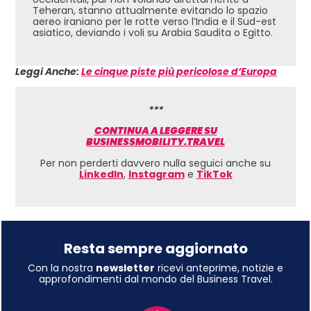
Teheran, stanno attualmente evitando lo spazio
aereo iraniano per le rotte verso l’India e il Sud-est
asiatico, deviando i voli su Arabia Saudita o Egitto.
Leggi Anche:
Le cinque piste più pericolose d’Europa
***
CONTINUA A LEGGERE SU
BUSINESSMOBILITY.TRAVEL
Per non perderti davvero nulla seguici anche su
LinkedIn
,
Instagram
e
TikTok
Resta sempre aggiornato
Con la nostra
newsletter
ricevi anteprime, notizie e
approfondimenti dal mondo del Business Travel.