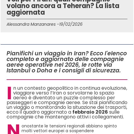
volano ancora a Teheran? La lista
aggiornata
Alessandra Manzanares -
19/02/2026
IN QUESTO ARTICOLO
Pianifichi un viaggio in Iran? Ecco l'elenco
completo e aggiornato delle compagnie
aeree operative nel 2026, le rotte via
Istanbul o Doha e i consigli di sicurezza.
I
n un contesto geopolitico in continua evoluzione,
viaggiare verso l’Iran o sorvolarne lo spazio
aereo è diventato un puzzle complesso per
passeggeri e compagnie aeree. Se stai pianificando
un viaggio o monitorando la situazione dei trasporti,
ecco il quadro aggiornato a
febbraio 2026
sulle
compagnie che mantengono attivi i collegamenti.
N
onostante le tensioni regionali abbiano spinto
molti vettori europei a sospendere