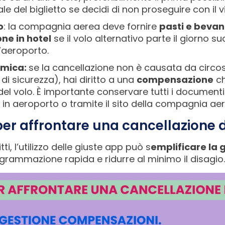
le del biglietto se decidi di non proseguire con il v
o
: la compagnia aerea deve fornire
pasti e beva
ne in hotel
se il volo alternativo parte il giorno su
’aeroporto.
mica:
se la cancellazione non è causata da circo
 sicurezza), hai diritto a una
compensazione
ch
el volo. È importante conservare tutti i documenti
in aeroporto o tramite il sito della compagnia aer
per affrontare una cancellazione 
tti, l’utilizzo delle giuste app può s
emplificare la 
rammazione rapida e ridurre al minimo il disagio.