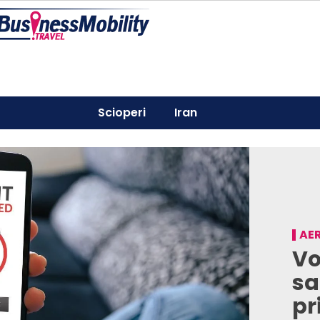
Scioperi
Iran
AER
Vo
sa
pr