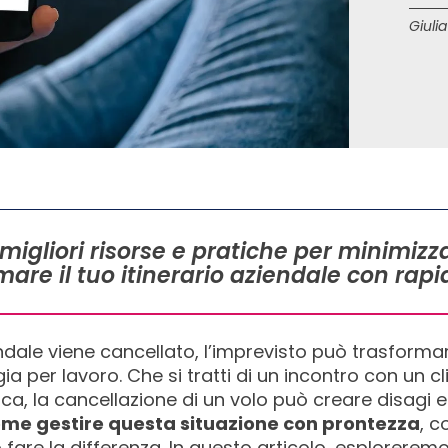
Giulia
igliori risorse e pratiche per minimizza
re il tuo itinerario aziendale con rapi
dale viene cancellato, l’imprevisto può trasformars
ia per lavoro. Che si tratti di un incontro con un c
a, la cancellazione di un volo può creare disagi e 
me gestire questa situazione con prontezza
, c
 fare la differenza. In questo articolo, esploreremo