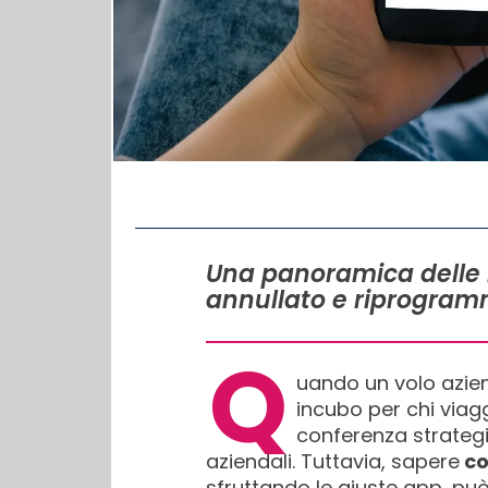
IN QUESTO ARTICOLO
Una panoramica delle m
annullato e riprogramma
Q
uando un volo azien
incubo per chi viagg
conferenza strategic
aziendali. Tuttavia, sapere
co
sfruttando le giuste app, può