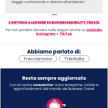
viaggio confortevole e attenta all’ambiente”
.
***
CONTINUA A LEGGERE SU BUSINESSMOBILITY.TRAVEL
Per non perderti davvero nulla seguici anche su
LinkedIn
,
Instagram
e
TikTok
Abbiamo parlato di:
Frecciarossa
,
Trenitalia
Resta sempre aggiornato
Con la nostra
newsletter
ricevi anteprime, notizie e
approfondimenti dal mondo del Business Travel.