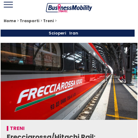
Home
>
Trasporti
>
Treni
>
Scioperi
Iran
TRENI
Frecciarossa/Hitachi Rail: