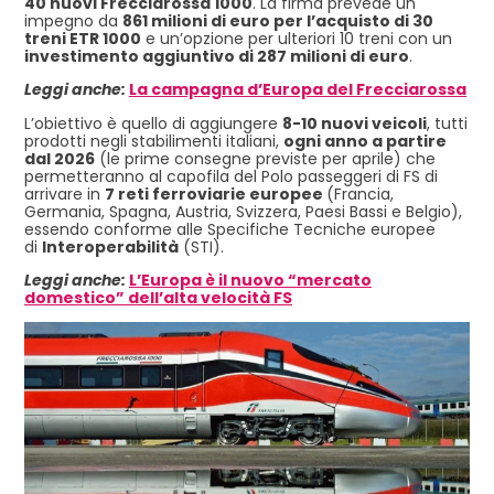
4
0 nuovi Frecciarossa 1000
. La firma prevede un
impegno da
861 milioni di euro per l’acquisto di 30
treni ETR 1000
e un’opzione per ulteriori 10 treni con un
investimento aggiuntivo di 287 milioni di euro
.
Leggi anche:
La campagna d’Europa del Frecciarossa
L’obiettivo è quello di aggiungere
8-10 nuovi veicoli
, tutti
prodotti negli stabilimenti italiani,
ogni anno a partire
dal 2026
(le prime consegne previste per aprile) che
permetteranno al capofila del Polo passeggeri di FS di
arrivare in
7 reti ferroviarie europee
(Francia,
Germania, Spagna, Austria, Svizzera, Paesi Bassi e Belgio),
essendo conforme alle Specifiche Tecniche europee
di
Interoperabilità
(STI).
Leggi anche:
L’Europa è il nuovo “mercato
domestico” dell’alta velocità FS