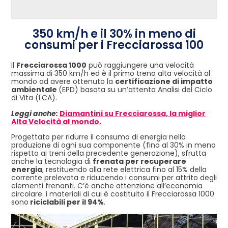
350 km/h e il 30% in meno di
consumi per i Frecciarossa 100
Il
Frecciarossa 1000
può raggiungere una velocità
massima di 350 km/h ed è il primo treno alta velocità al
mondo ad avere ottenuto la
certificazione di impatto
ambientale
(EPD) basata su un’attenta Analisi del Ciclo
di Vita (LCA).
Leggi anche:
Diamantini su Frecciarossa, la miglior
Alta Velocità al mondo.
Progettato per ridurre il consumo di energia nella
produzione di ogni sua componente (fino al 30% in meno
rispetto ai treni della precedente generazione), sfrutta
anche la tecnologia di
frenata per recuperare
energia
, restituendo alla rete elettrica fino al 15% della
corrente prelevata e riducendo i consumi per attrito degli
elementi frenanti. C’è anche attenzione all’economia
circolare: i materiali di cui è costituito il Frecciarossa 1000
sono
riciclabili per il 94%
.