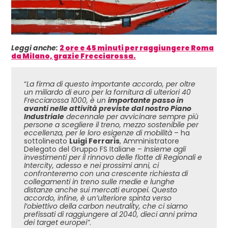
Leggi anche:
2 ore e 45 minuti per raggiungere Roma
da Milano, grazie Frecciarossa.
“
La firma di questo importante accordo, per oltre
un miliardo di euro per la fornitura di ulteriori 40
Frecciarossa 1000, è un
importante passo in
avanti nelle attività previste dal nostro Piano
Industriale
decennale per avvicinare sempre più
persone a scegliere il treno, mezzo sostenibile per
eccellenza, per le loro esigenze di mobilità
– ha
sottolineato
Luigi Ferraris
, Amministratore
Delegato del Gruppo FS Italiane –
Insieme agli
investimenti per il rinnovo delle flotte di Regionali e
Intercity, adesso e nei prossimi anni, ci
confronteremo con una crescente richiesta di
collegamenti in treno sulle medie e lunghe
distanze anche sui mercati europei. Questo
accordo, infine, è un’ulteriore spinta verso
l’obiettivo della carbon neutrality, che ci siamo
prefissati di raggiungere al 2040, dieci anni prima
dei target europei”
.