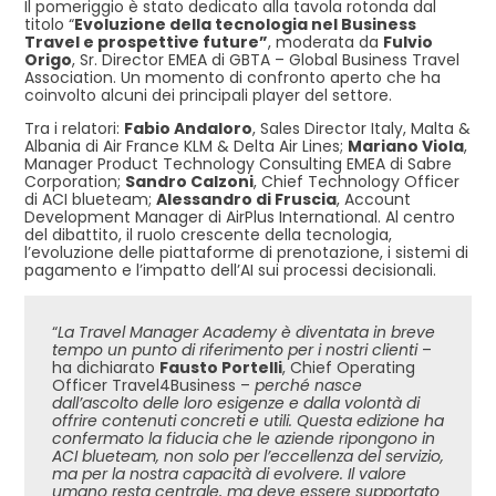
Il pomeriggio è stato dedicato alla tavola rotonda dal
titolo “
Evoluzione della tecnologia nel Business
Travel e prospettive future”
, moderata da
Fulvio
Origo
, Sr. Director EMEA di GBTA – Global Business Travel
Association. Un momento di confronto aperto che ha
coinvolto alcuni dei principali player del settore.
Tra i relatori:
Fabio Andaloro
, Sales Director Italy, Malta &
Albania di Air France KLM & Delta Air Lines;
Mariano Viola
,
Manager Product Technology Consulting EMEA di Sabre
Corporation;
Sandro Calzoni
, Chief Technology Officer
di ACI blueteam;
Alessandro di Fruscia
, Account
Development Manager di AirPlus International. Al centro
del dibattito, il ruolo crescente della tecnologia,
l’evoluzione delle piattaforme di prenotazione, i sistemi di
pagamento e l’impatto dell’AI sui processi decisionali.
“
La Travel Manager Academy è diventata in breve
tempo un punto di riferimento per i nostri clienti
–
ha dichiarato
Fausto Portelli
, Chief Operating
Officer Travel4Business –
perché nasce
dall’ascolto delle loro esigenze e dalla volontà di
offrire contenuti concreti e utili. Questa edizione ha
confermato la fiducia che le aziende ripongono in
ACI blueteam, non solo per l’eccellenza del servizio,
ma per la nostra capacità di evolvere. Il valore
umano resta centrale, ma deve essere supportato