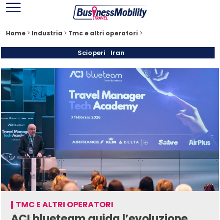
Home
>
Industria
>
Tmc e altri operatori
>
Scioperi
Iran
TMC E ALTRI OPERATORI
ACI blueteam guida l’evoluzione