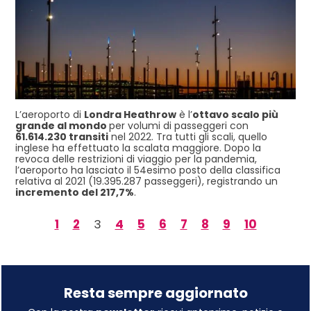
L’aeroporto di
Londra Heathrow
è l’
ottavo scalo più
grande al mondo
per volumi di passeggeri con
61.614.230 transiti
nel 2022. Tra tutti gli scali, quello
inglese ha effettuato la scalata maggiore. Dopo la
revoca delle restrizioni di viaggio per la pandemia,
l’aeroporto ha lasciato il 54esimo posto della classifica
relativa al 2021 (19.395.287 passeggeri), registrando un
incremento del 217,7%
.
1
2
3
4
5
6
7
8
9
10
Resta sempre aggiornato