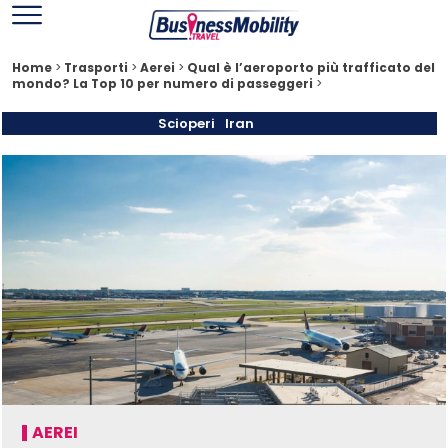
Home
>
Trasporti
>
Aerei
>
Qual è l’aeroporto più trafficato del
mondo? La Top 10 per numero di passeggeri
>
Scioperi
Iran
AEREI