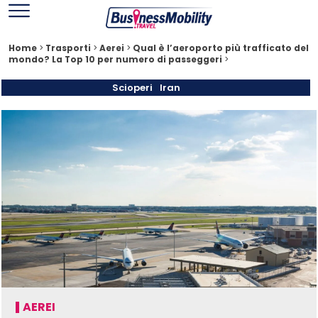
Home
>
Trasporti
>
Aerei
>
Qual è l’aeroporto più trafficato del
mondo? La Top 10 per numero di passeggeri
>
Scioperi
Iran
AEREI