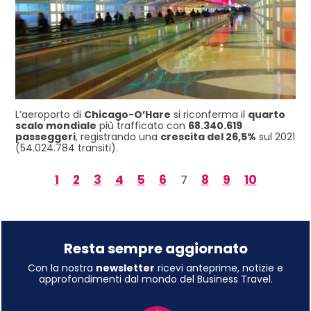
L’aeroporto di
Chicago-O’Hare
si riconferma il
quarto
scalo mondiale
più trafficato con
68.340.619
passeggeri
, registrando una
crescita del 26,5%
sul 2021
(54.024.784 transiti).
1
2
3
4
5
6
7
8
9
10
Resta sempre aggiornato
Con la nostra
newsletter
ricevi anteprime, notizie e
approfondimenti dal mondo del Business Travel.